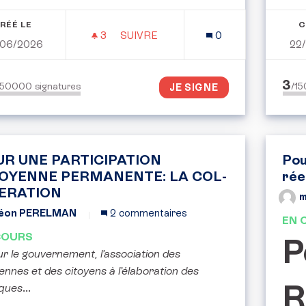
RÉÉ LE
C
3
3 ABONNÉS
SUIVRE
0
06/2026
22
RENFORCER LA PROTECTION DES 
3
150000
signatures
/1
JE SIGNE
UR UNE PARTICIPATION
Pou
TOYENNE PERMANENTE: LA COL-
rée
BERATION
éon PERELMAN
2 commentaires
EN 
COURS
P
r le gouvernement, l’association des
ennes et des citoyens à l’élaboration des
R
iques
...