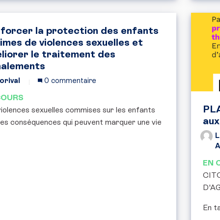
forcer la protection des enfants
times de violences sexuelles et
liorer le traitement des
nalements
orival
0 commentaire
COURS
PL
iolences sexuelles commises sur les enfants
au
des conséquences qui peuvent marquer une vie
L
EN 
CIT
D'A
En t