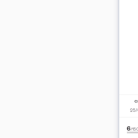
C
25/
6
/1