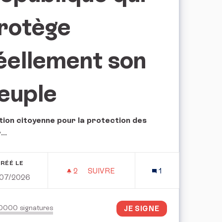
rotège
éellement son
euple
tion citoyenne pour la protection des
r
...
RÉÉ LE
2
2 ABONNÉS
SUIVRE
1
/07/2026
NNE PERMANENTE: LA COL-LIBERATION
POUR UNE RÉPUBLIQUE QUI PROT
50000
signatures
JE SIGNE