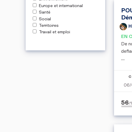
Europe et international
POU
Santé
Dém
Social
Territoires
H
Travail et emploi
EN 
De no
defia
...
C
06/
56
/