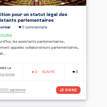
ition pour un statut légal des
istants parlementaires
orival
0 commentaire
COURS
urd’hui, les assistants parlementaires,
ement appelés collaborateurs parlementaires,
l...
RÉÉ LE
2
2 ABONNÉS
SUIVRE
0
/02/2026
VEC UNE CAMÉRA DANS UNE RUELLE
PÉTITION POUR UN STATUT LÉGAL
50000
signatures
JE SIGNE