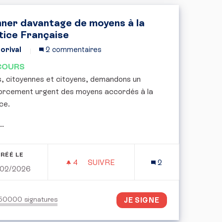
ner davantage de moyens à la
tice Française
orival
2 commentaires
COURS
, citoyennes et citoyens, demandons un
orcement urgent des moyens accordés à la
ce.
..
RÉÉ LE
4
4 ABONNÉS
SUIVRE
2
/02/2026
DONNER DAVANTAGE DE MOYENS À
150000
signatures
JE SIGNE