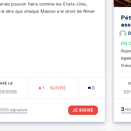
erais pouvoir faire comme les États-Unis,
-à-dire que chaque Maison a le droit de filmer
Pét
ass
D
EN 
Aujo
égal
travai
RÉÉ LE
C
1
1 ABONNÉ
SUIVRE
0
03/2026
22
POUVOIR SURVEILLÉ SA MAISON A
3
0000
signature
/1
JE SIGNE