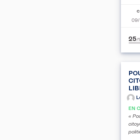
C
09/
25
/
PO
CI
LI
L
EN 
« Pou
citoy
polit