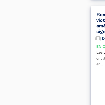
Ren
vic
amé
sig
D
EN 
Les v
ont 
en...