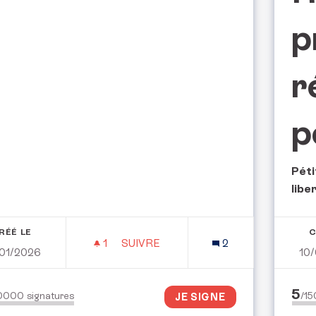
p
r
p
Péti
libe
RÉÉ LE
C
1
1 ABONNÉ
SUIVRE
2
01/2026
10
POUR UNE PARTICIPATION CITOYE
5
50000
signatures
/1
JE SIGNE