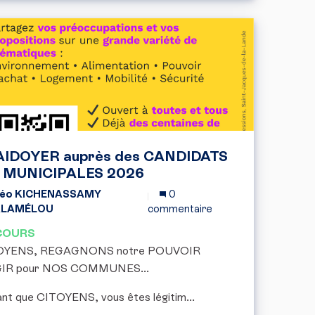
AIDOYER auprès des CANDIDATS
x MUNICIPALES 2026
éo KICHENASSAMY
0
ALAMÉLOU
commentaire
COURS
OYENS, REGAGNONS notre POUVOIR
GIR pour NOS COMMUNES...
ant que CITOYENS, vous êtes légitim...