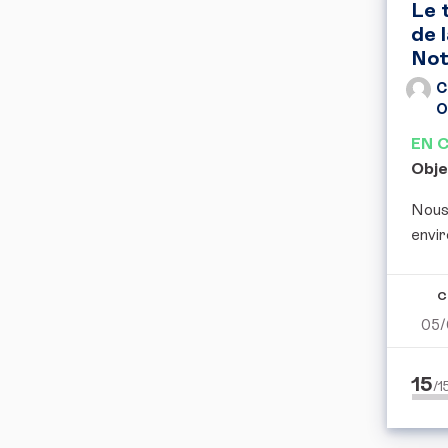
Le 
de 
Not
C
O
EN 
Obje
Nous
envir
C
05
15
/