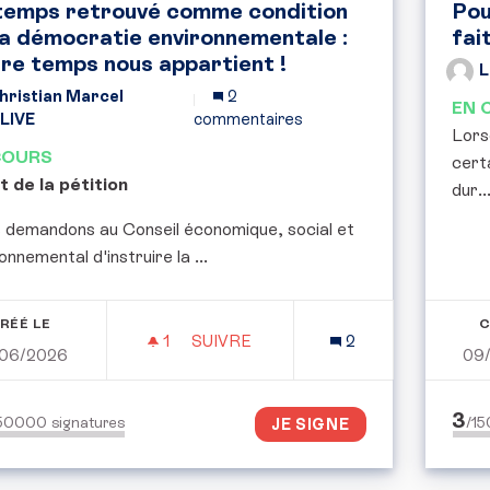
temps retrouvé comme condition
Pou
la démocratie environnementale :
fai
re temps nous appartient !
L
hristian Marcel
2
EN 
LIVE
commentaires
Lorsq
COURS
cert
t de la pétition
dur..
 demandons au Conseil économique, social et
onnemental d'instruire la ...
RÉÉ LE
C
1
1 ABONNÉ
SUIVRE
2
/06/2026
09
LE TEMPS RETROUVÉ COMME COND
3
150000
signatures
/1
JE SIGNE