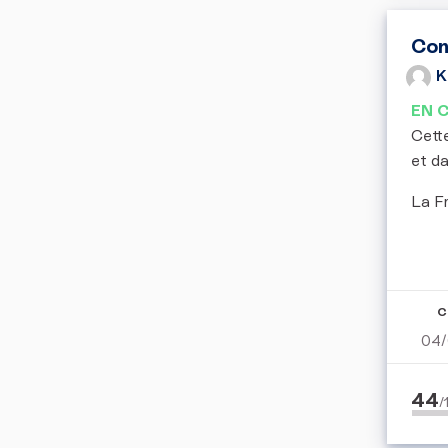
Con
K
EN 
Cette
et d
La Fr
C
04/
44
/