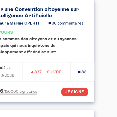
r une Convention citoyenne sur
telligence Artificielle
aura Marine OPERTI
36 commentaires
COURS
 sommes des citoyens et citoyennes
çais qui nous inquiétons du
loppement effréné et surt
...
RÉÉ LE
337
337 ABONNÉS
SUIVRE
36
03/2026
 DÉMOCRATIE !
POUR UNE CONVENTION CITOYENNE 
16
/150000
signatures
JE SIGNE