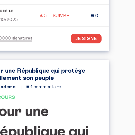
RÉÉ LE
5
5 ABONNÉS
SUIVRE
0
/10/2025
ENFANTS VICTIMES DE VIOLENCES SEXUELLES ET AMÉLIO
PLAIDOYER AUPRÈS DES CANDIDAT
50000
signatures
JE SIGNE
r une République qui protège
llement son peuple
mademo
1 commentaire
COURS
our une
épublique qui