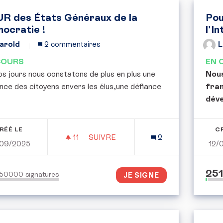
R des États Généraux de la
Pou
ocratie !
l'In
arold
2 commentaires
L
COURS
EN 
s jours nous constatons de plus en plus une
Nous
nce des citoyens envers les élus,une défiance
fran
déve
RÉÉ LE
C
11
11 ABONNÉS
SUIVRE
2
09/2025
12/
POUR DES ÉTATS GÉNÉRAUX DE LA
25
150000
signatures
JE SIGNE