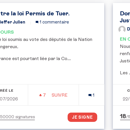
tre la loi Permis de Tuer.
Don
Jus
ieffer Julien
1 commentaire
D
COURS
EN 
 loi soumis au vote des députés de la Nation
Nous
angereux.
renf
ance est pourtant liée par la Co...
Justi
Les .
RÉÉ LE
C
7
7 ABONNÉS
SUIVRE
1
07/2026
22
CONTRE LA LOI PERMIS DE TUER.
18
150000
signatures
/
JE SIGNE