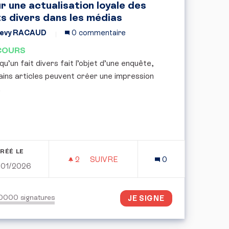
r une actualisation loyale des
ts divers dans les médias
evy RACAUD
0 commentaire
COURS
u’un fait divers fait l’objet d’une enquête,
ains articles peuvent créer une impression
.
RÉÉ LE
2
2 ABONNÉS
SUIVRE
0
/01/2026
ITION DE LA DÉMOCRATIE ENVIRONNEMENTALE : NOTRE 
POUR UNE ACTUALISATION LOYALE 
50000
signatures
JE SIGNE