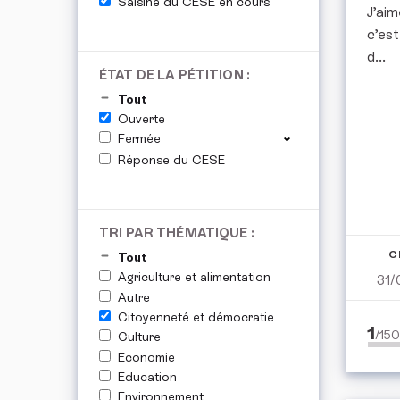
Saisine du CESE en cours
J’aim
c’est
d...
ÉTAT DE LA PÉTITION :
Tout
Ouverte
Fermée
Réponse du CESE
TRI PAR THÉMATIQUE :
C
Tout
Agriculture et alimentation
31/
Autre
Citoyenneté et démocratie
1
/15
Culture
Economie
Education
Environnement