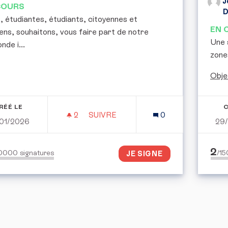
J
COURS
 étudiantes, étudiants, citoyennes et
EN 
ens, souhaitons, vous faire part de notre
Une s
nde i...
zone
Obje
RÉÉ LE
C
2
2 ABONNÉS
SUIVRE
0
01/2026
29
POUR UN ENSEIGNEMENT SUPÉRIEU
2
50000
signatures
/1
JE SIGNE