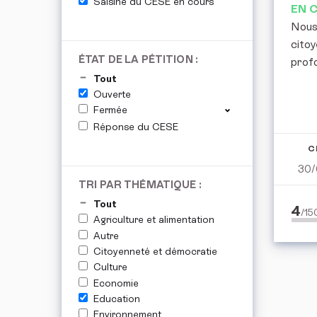
Saisine du CESE en cours
EN 
Nous,
citoy
ÉTAT DE LA PÉTITION :
profo
Tout
Ouverte
Fermée
Réponse du CESE
C
30/
TRI PAR THÉMATIQUE :
Tout
4
/1
Agriculture et alimentation
Autre
Citoyenneté et démocratie
Culture
Economie
Education
Environnement