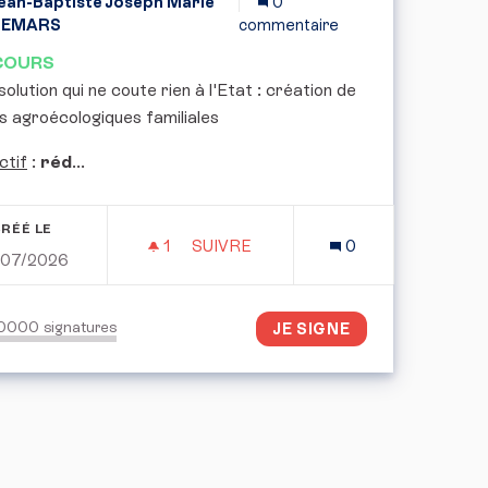
ean-Baptiste Joseph Marie
0
DEMARS
commentaire
COURS
olution qui ne coute rien à l'Etat : création de
s agroécologiques familiales
ctif
:
réd
...
RÉÉ LE
1
1 ABONNÉ
SUIVRE
0
/07/2026
R MIEUX ADAPTÉ AUX BESOINS DES ÉTUDIANTS
CRÉATION DE ZONES AGROÉCOLOGI
50000
signatures
JE SIGNE