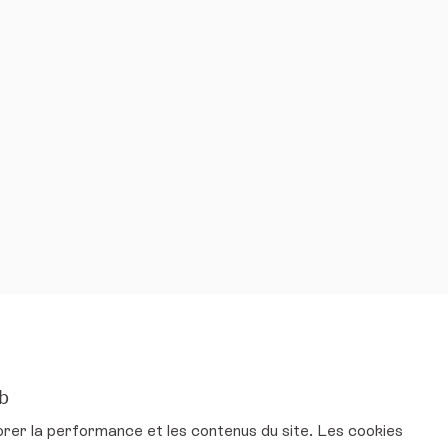
eb
ur Twitter
mental sur Facebook
ironnemental sur Instagram
et environnemental sur YouTube
orer la performance et les contenus du site. Les cookies