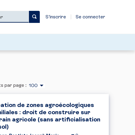
S'inscrire
Se connecter
s par page :
100
ation de zones agroécologiques
iliales : droit de construire sur
rain agricole (sans artificialisation
sol)