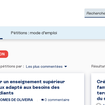
Rechercher
Pétitions : mode d’emploi
ION
 pétitions par :
Résultat
Les plus commentées
r un enseignement supérieur
Cré
ux adapté aux besoins des
fam
diants
ter
du 
OMES DE OLIVEIRA
0 commentaire