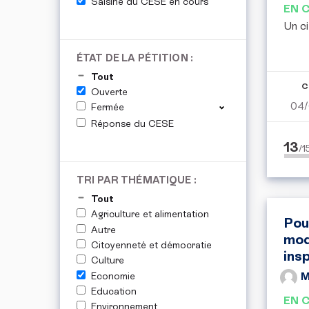
Saisine du CESE en cours
EN 
Un ci
ÉTAT DE LA PÉTITION :
Tout
C
Ouverte
04/
Fermée
Réponse du CESE
13
/
TRI PAR THÉMATIQUE :
Tout
Agriculture et alimentation
Pou
Autre
mod
Citoyenneté et démocratie
ins
Culture
Economie
M
Education
EN 
Environnement