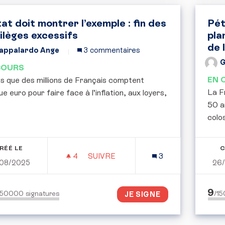
tat doit montrer l’exemple : fin des
Pét
vilèges excessifs
pla
de 
appalardo Ange
3 commentaires
G
COURS
EN 
s que des millions de Français comptent
La F
e euro pour faire face à l’inflation, aux loyers,
50 a
colos
RÉÉ LE
C
4
4 ABONNÉS
SUIVRE
3
08/2025
26
L’ÉTAT DOIT MONTRER L’EXEMPLE :
9
150000
signatures
/1
JE SIGNE