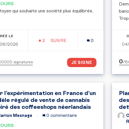
COURS
Dema
toyen qui souhaite une société plus équilibrée.
banca
Trop 
RÉÉ LE
C
2
2 ABONNÉS
SUIVRE
0
06/2026
04
FIXER UNE LIMITE À LA FORTUNE P
0
150000
signatures
/1
JE SIGNE
r l’expérimentation en France d’un
Pla
èle régulé de vente de cannabis
des
piré des coffeeshops néerlandais
det
arion Mesnage
0 commentaire
C
R
COURS