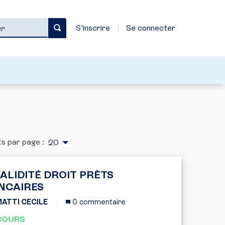
S'inscrire
Se connecter
s par page :
20
VALIDITÉ DROIT PRÈTS
NCAIRES
ATTI CECILE
0 commentaire
COURS