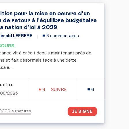
ition pour la mise en oeuvre d'un
n de retour à l'équilibre budgétaire
la nation d'ici à 2029
érald LEFRERE
6 commentaires
COURS
rance vit à crédit depuis maintenant près de
ns et fait désormais face à une dette
sale...
RÉÉ LE
4
4 ABONNÉS
SUIVRE
6
/08/2025
 FIN DES PRIVILÈGES EXCESSIFS
PÉTITION POUR LA MISE EN OEUVRE
50000
signatures
JE SIGNE