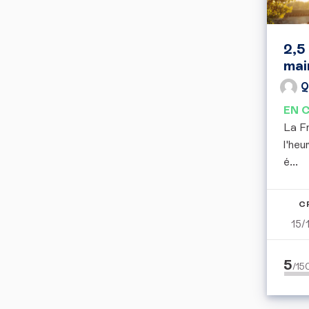
2,5
mai
Q
EN 
La Fr
l'heu
é...
C
15/
5
/1