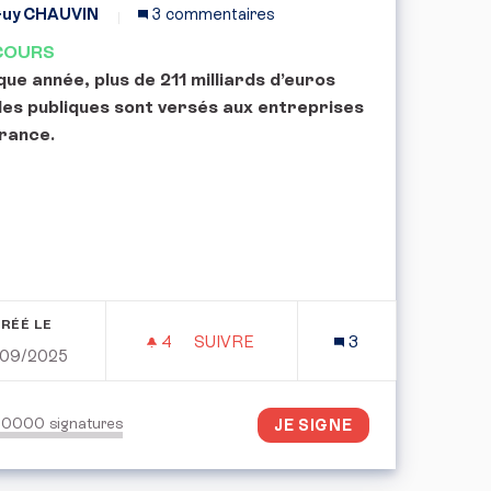
uy CHAUVIN
3 commentaires
COURS
ue année, plus de 211 milliards d’euros
des publiques sont versés aux entreprises
rance.
RÉÉ LE
4
4 ABONNÉS
SUIVRE
3
/09/2025
RTÉE DE MAIN
PÉTITION CITOYENNE : POUR UNE
150000
signatures
JE SIGNE