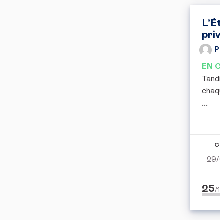
L’É
pri
P
EN 
Tandi
chaqu
...
C
29/
25
/