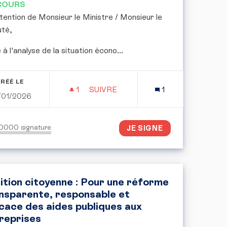
COURS
attention de Monsieur le Ministre / Monsieur le
té,
e à l'analyse de la situation écono...
RÉÉ LE
1
1 ABONNÉ
SUIVRE
1
/01/2026
NCE D’UN MODÈLE RÉGULÉ DE VENTE DE CANNABIS INSP
PLAN DE RELANCE PAR LA REDIST
50000
signature
JE SIGNE
ition citoyenne : Pour une réforme
nsparente, responsable et
icace des aides publiques aux
reprises