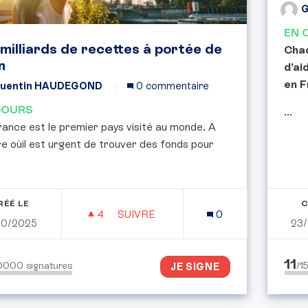
G
EN 
 milliards de recettes à portée de
Chaq
n
d’ai
en F
uentin HAUDEGOND
0 commentaire
COURS
...
ance est le premier pays visité au monde. A
re oùil est urgent de trouver des fonds pour
RÉÉ LE
C
4
4 ABONNÉS
SUIVRE
0
10/2025
23
2,5 MILLIARDS DE RECETTES À PO
11
50000
signatures
/
JE SIGNE