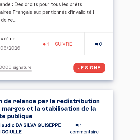
nde : Des droits pour tous les prêts
ires Français aux pentionnés d'invalidité !
de re...
RÉÉ LE
1
1 ABONNÉ
SUIVRE
0
/06/2026
ERSONNELLE : 100 MILLIONS D’EUROS, PAS UN DE PLUS
INVALIDITÉ DROIT PRÈTS BANCAI
50000
signature
JE SIGNE
n de relance par la redistribution
 marges et la stabilisation de la
te publique
laudio DA SILVA GUISEPPE
1
ICCIULLE
commentaire