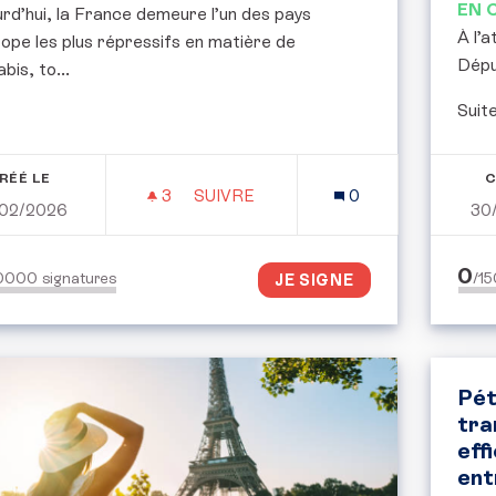
EN 
rd’hui, la France demeure l’un des pays
​À l’
ope les plus répressifs en matière de
Dépu
bis, to...
​Suit
RÉÉ LE
C
3
3 ABONNÉS
SUIVRE
0
02/2026
30
POUR L’EXPÉRIMENTATION EN FRA
0
50000
signatures
/1
JE SIGNE
Pét
tra
eff
ent