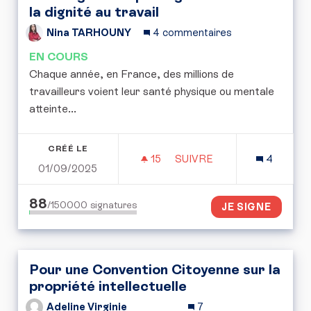
la dignité au travail
Nina TARHOUNY
4 commentaires
EN COURS
Chaque année, en France, des millions de
travailleurs voient leur santé physique ou mentale
atteinte...
CRÉÉ LE
15
15 ABONNÉS
SUIVRE
4
01/09/2025
SOCIOVIGILANCE : PROTÉ
88
/150000
signatures
JE SIGNE
Pour une Convention Citoyenne sur la
propriété intellectuelle
Adeline Virginie
7