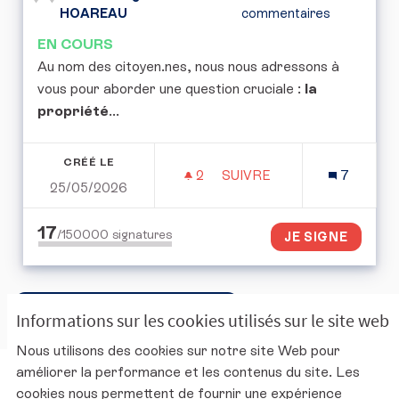
HOAREAU
commentaires
EN COURS
Au nom des citoyen.nes, nous nous adressons à
vous pour aborder une question cruciale :
la
propriété
...
CRÉÉ LE
2
2 ABONNÉS
SUIVRE
7
25/05/2026
POUR UNE CONVENTION 
17
/150000
signatures
JE SIGNE
Accéder à la corbeille ouverte
Informations sur les cookies utilisés sur le site web
Nous utilisons des cookies sur notre site Web pour
améliorer la performance et les contenus du site. Les
Charte d'utilisation de la plateforme
cookies nous permettent de fournir une expérience