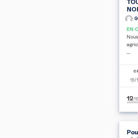
TO
NO
G
EN 
Nous
agric
...
C
15/
12
/
Pou