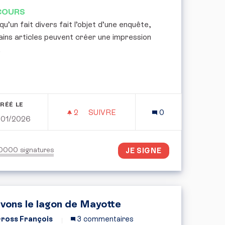
COURS
u’un fait divers fait l’objet d’une enquête,
ains articles peuvent créer une impression
.
RÉÉ LE
2
2 ABONNÉS
SUIVRE
0
/01/2026
 SCOLAIRE" : 2 JOURS D'ABSENCES AUTORISÉES À LA DISC
POUR UNE ACTUALISATION LOYALE 
50000
signatures
JE SIGNE
vons le lagon de Mayotte
ross François
3 commentaires