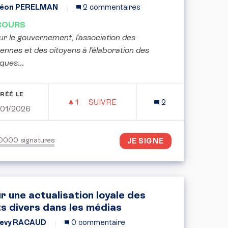
éon PERELMAN
2 commentaires
COURS
ur le gouvernement, l’association des
yennes et des citoyens à l’élaboration des
iques
...
RÉÉ LE
1
1 ABONNÉ
SUIVRE
2
/01/2026
R MIEUX ADAPTÉ AUX BESOINS DES ÉTUDIANTS
POUR UNE PARTICIPATION CITOYE
50000
signatures
JE SIGNE
r une actualisation loyale des
ts divers dans les médias
evy RACAUD
0 commentaire