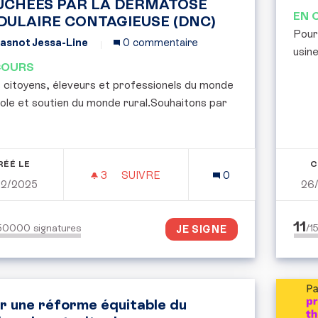
UCHÉES PAR LA DERMATOSE
EN 
DULAIRE CONTAGIEUSE (DNC)
Pour
asnot Jessa-Line
0 commentaire
usine
COURS
 citoyens, éleveurs et professionels du monde
ole et soutien du monde rural.Souhaitons par
RÉÉ LE
C
3
3 ABONNÉS
SUIVRE
0
12/2025
26
NON À L’ABATTAGE SYSTEMATIQUE
11
150000
signatures
/
JE SIGNE
r une réforme équitable du