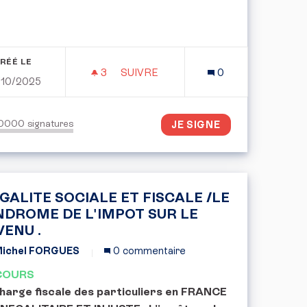
RÉÉ LE
3
3 ABONNÉS
SUIVRE
0
/10/2025
RTÉE DE MAIN
DROIT AU DEUIL POUR TOUS LES
50000
signatures
JE SIGNE
GALITE SOCIALE ET FISCALE /LE
NDROME DE L'IMPOT SUR LE
VENU .
ichel FORGUES
0 commentaire
COURS
harge fiscale des particuliers en FRANCE