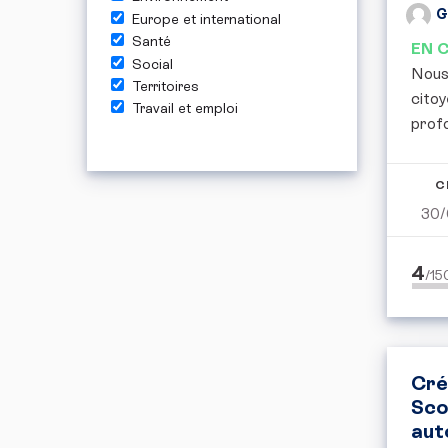
G
Europe et international
Santé
EN 
Social
Nous,
Territoires
citoy
Travail et emploi
profo
C
30/
4
/1
Cré
Sco
aut