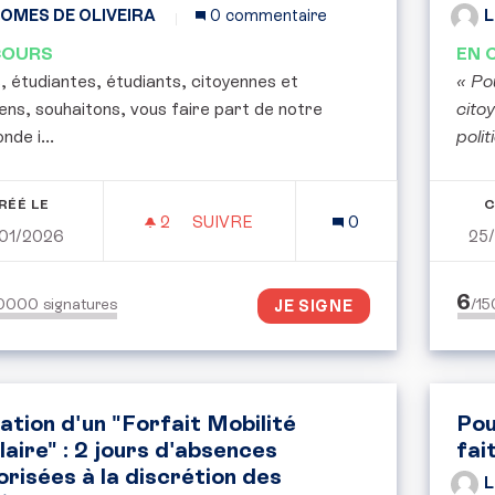
OMES DE OLIVEIRA
0 commentaire
L
COURS
EN 
 étudiantes, étudiants, citoyennes et
« Po
ens, souhaitons, vous faire part de notre
cito
nde i...
polit
RÉÉ LE
C
2
2 ABONNÉS
SUIVRE
0
01/2026
25
POUR UN ENSEIGNEMENT SUPÉRIEU
6
50000
signatures
/1
JE SIGNE
ation d'un "Forfait Mobilité
Pou
laire" : 2 jours d'absences
fai
orisées à la discrétion des
L