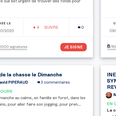
re oùil est urgent de trouver des fonds pour
RÉÉ LE
C
4
4 ABONNÉS
SUIVRE
0
10/2025
09
2,5 MILLIARDS DE RECETTES À PO
8
50000
signatures
/1
JE SIGNE
 de la chasse le Dimanche
INE
SY
avid PIPERAUD
3 commentaires
RE
COURS
M
manche au calme, en famille en foret, dans les
EN 
ns, pour aller faire son jogging, pour pren...
La c