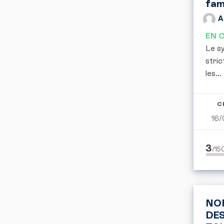
fam
A
EN 
Le s
stric
les...
C
16/
3
/1
NO
DE