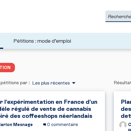
Rechercher
Pétitions : mode d’emploi
TION
 pétitions par :
Résultat
Les plus récentes
r l’expérimentation en France d’un
Pla
èle régulé de vente de cannabis
des
piré des coffeeshops néerlandais
det
arion Mesnage
0 commentaire
C
R