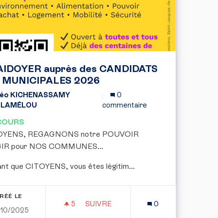
AIDOYER auprès des CANDIDATS
x MUNICIPALES 2026
éo KICHENASSAMY
0
ALAMÉLOU
commentaire
COURS
OYENS, REGAGNONS notre POUVOIR
GIR pour NOS COMMUNES...
ant que CITOYENS, vous êtes légitim...
RÉÉ LE
5
5 ABONNÉS
SUIVRE
0
/10/2025
 RÉGIME DE RETRAITE DES FONCTIONNAIRES ET DU PRIV
PLAIDOYER AUPRÈS DES CANDIDAT