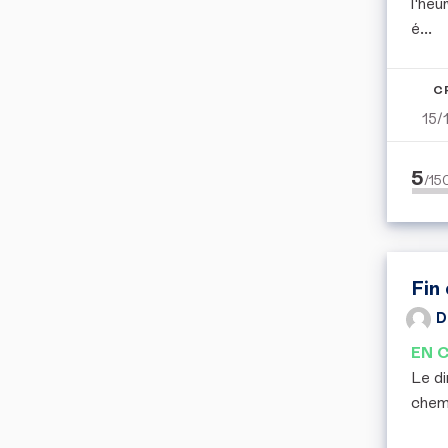
l'heu
é...
C
15/
5
/1
Fin
D
EN 
Le di
chemi