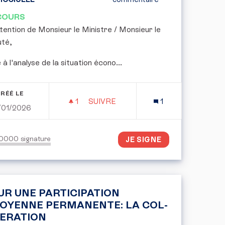
COURS
attention de Monsieur le Ministre / Monsieur le
té,
e à l'analyse de la situation écono...
RÉÉ LE
1
1 ABONNÉ
SUIVRE
1
/01/2026
NCE D’UN MODÈLE RÉGULÉ DE VENTE DE CANNABIS INSP
PLAN DE RELANCE PAR LA REDIST
50000
signature
JE SIGNE
UR UNE PARTICIPATION
TOYENNE PERMANENTE: LA COL-
BERATION