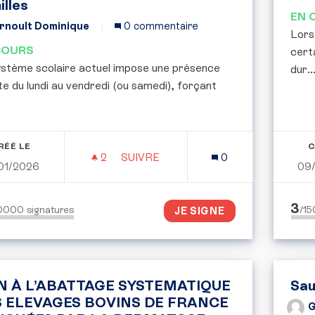
illes
EN 
rnoult Dominique
0 commentaire
Lorsq
COURS
cert
ystème scolaire actuel impose une présence
dur..
te du lundi au vendredi (ou samedi), forçant
RÉÉ LE
C
2
2 ABONNÉS
SUIVRE
0
01/2026
09
CRÉATION D'UN "FORFAIT MOBILITÉ
3
50000
signatures
/1
JE SIGNE
N À L’ABATTAGE SYSTEMATIQUE
Sau
S ELEVAGES BOVINS DE FRANCE
G