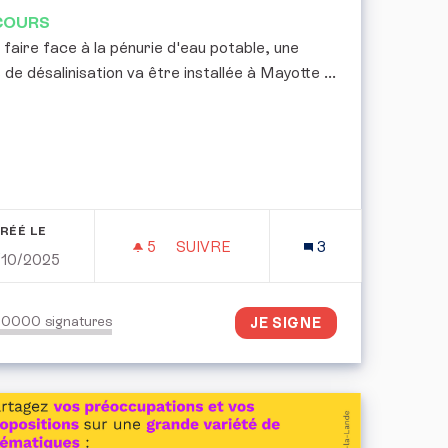
COURS
 faire face à la pénurie d'eau potable, une
 de désalinisation va être installée à Mayotte ...
RÉÉ LE
5
5 ABONNÉS
SUIVRE
3
/10/2025
 DES ELEVAGES BOVINS DE FRANCE TOUCHÉES PAR LA DE
SAUVONS LE LAGON DE MAYOTTE
150000
signatures
JE SIGNE