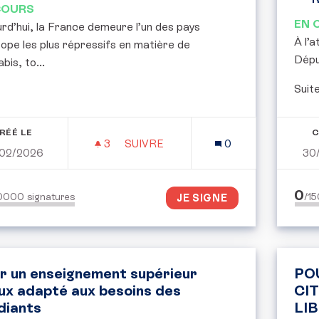
COURS
EN 
rd’hui, la France demeure l’un des pays
​À l’
ope les plus répressifs en matière de
Dépu
bis, to...
​Suit
RÉÉ LE
C
3
3 ABONNÉS
SUIVRE
0
02/2026
30
POUR L’EXPÉRIMENTATION EN FRA
0
50000
signatures
/1
JE SIGNE
r un enseignement supérieur
PO
ux adapté aux besoins des
CI
diants
LI