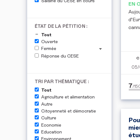
Saisine du CESE en cours
EN 
Aujou
d’Eur
ÉTAT DE LA PÉTITION :
canna
Tout
Ouverte
Fermée
Réponse du CESE
C
05/
TRI PAR THÉMATIQUE :
7
/1
Tout
Agriculture et alimentation
Autre
Citoyenneté et démocratie
Culture
Pou
Economie
mie
Education
étu
Environnement