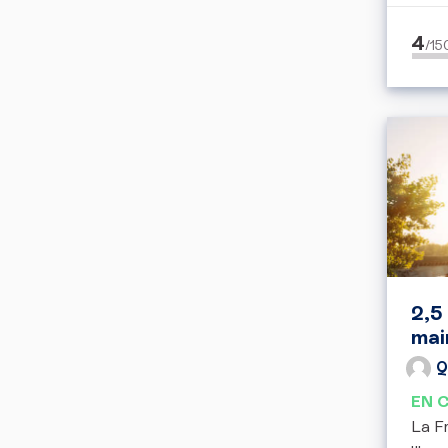
4
/1
2,5
mai
Q
EN 
La Fr