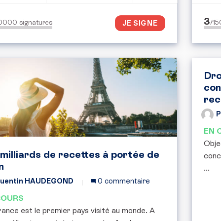
3
50000
signatures
/1
JE SIGNE
Dro
con
rec
P
EN 
Objec
 milliards de recettes à portée de
conc
n
...
uentin HAUDEGOND
0 commentaire
COURS
ance est le premier pays visité au monde. A