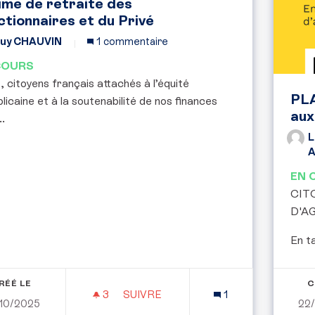
ime de retraite des
ctionnaires et du Privé
uy CHAUVIN
1 commentaire
COURS
 citoyens français attachés à l’équité
PL
licaine et à la soutenabilité de nos finances
au
..
L
EN 
CIT
D'A
En t
RÉÉ LE
C
3
3 ABONNÉS
SUIVRE
1
10/2025
22
POUR UNE RÉFORME ÉQUITABLE DU