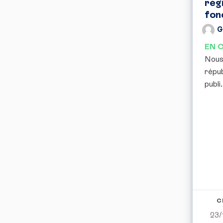
rég
fon
G
EN 
Nous,
répub
publi.
C
23/