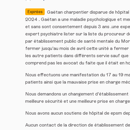
Gaëtan charpentier disparue de hôpita
Expirées
2024 . Gaëtan a une maladie psychologique et menta
et sans sont consentement depuis 3 ans .une exper
expert psychiatre lister sur la liste du procureur 
par établissement public de santé mentale du Morbih
fermer jusqu'au mois de avril cette unité a fermer 
les autre patients dans différents servie sauf qu
comprend pas les avocat du faite que il était en h
Nous effectuons une manifestation du 17 au 19 mai
patients ainsi que la mauvaise prise en charge méd
Nous demandons un changement d'établissement a l
meilleure sécurité et une meilleure prise en charg
Nous avons aucun soutiens de hôpital de epsm depu
Aucun contact de la direction de établissement depu