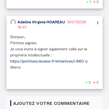
Je suis d'ac
1
Je ne sui
0
Adeline Virginie HOAREAU
13/07/2026
16:43
Bonjour,
Pétition signée.
Je vous invite à signer également celle sur la
propriété intellectuelle :
https://petitions.lecese.fr/initiatives/i-860
(Lien externe
Merci
Je suis d'acc
0
Je ne sui
0
AJOUTEZ VOTRE COMMENTAIRE