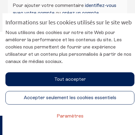
Pour ajouter votre commentaire
identifiez-vous
avec votre compte
ou
créez un compte
.
Informations sur les cookies utilisés sur le site web
Nous utilisons des cookies sur notre site Web pour
améliorer la performance et les contenus du site. Les
Charte d'utilisation de la plateforme
cookies nous permettent de fournir une expérience
Mentions légales
utilisateur et un contenu plus personnalisés à partir de nos
Conditions générales d'utilisation
canaux de médias sociaux.
Accessibilité
Paramètres des cookies
Tout accepter
Site du CESE
SUIVEZ-NOUS
Accepter seulement les cookies essentiels
Conseil économique, social et environnemental sur Twitter
Conseil économique, social et environnemental sur 
Conseil économique, social et environnementa
Conseil économique, social et environ
Paramètres
Site réalisé par
Open Source Politics
Crédit photo ©
(Lien externe)
grâce au
logiciel libre Decidim
.
Katrin Baumann
(Lien externe)