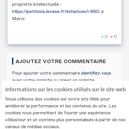
propriété intellectuelle :
https://petitions.lecese.fr/initiatives/i-860
(Lien externe
Merci
Je suis d'acc
0
Je ne sui
0
AJOUTEZ VOTRE COMMENTAIRE
Pour ajouter votre commentaire
identifiez-vous
avec votre compte
ou
créez un compte
.
Informations sur les cookies utilisés sur le site web
Nous utilisons des cookies sur notre site Web pour
améliorer la performance et les contenus du site. Les
Charte d'utilisation de la plateforme
cookies nous permettent de fournir une expérience
Mentions légales
utilisateur et un contenu plus personnalisés à partir de nos
Conditions générales d'utilisation
canaux de médias sociaux.