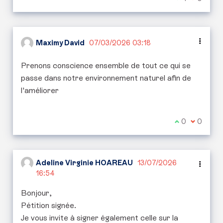
Maximy David
07/03/2026 03:18
Prenons conscience ensemble de tout ce qui se
passe dans notre environnement naturel afin de
l'améliorer
Je suis d'acc
0
Je ne sui
0
Adeline Virginie HOAREAU
13/07/2026
16:54
Bonjour,
Pétition signée.
Je vous invite à signer également celle sur la