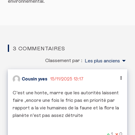
environnemental.
3 COMMENTAIRES
Classement par :
Les plus anciens
Cousin yves
15/11/2025 13:17
C'est une honte, marre que les autorités laissent
faire ,encore une fois le fric pas en priorité par
rapport a la vie humaines de la faune et la flore la
planète n'est pas assez détruite
Je suis d'ac
1
Je ne sui
0