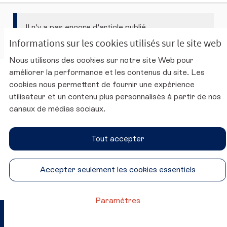
Il n'y a pas encore d'article publié.
Informations sur les cookies utilisés sur le site web
Nous utilisons des cookies sur notre site Web pour
améliorer la performance et les contenus du site. Les
Charte d'utilisation de la plateforme
cookies nous permettent de fournir une expérience
Mentions légales
utilisateur et un contenu plus personnalisés à partir de nos
Conditions générales d'utilisation
canaux de médias sociaux.
Accessibilité
Paramètres des cookies
Tout accepter
Site du CESE
SUIVEZ-NOUS
Accepter seulement les cookies essentiels
Conseil économique, social et environnemental sur Twitter
Conseil économique, social et environnemental sur 
Conseil économique, social et environnementa
Conseil économique, social et environ
Paramètres
Site réalisé par
Open Source Politics
Crédit photo ©
(Lien externe)
grâce au
logiciel libre Decidim
.
Katrin Baumann
(Lien externe)