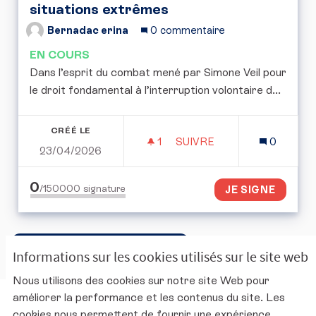
situations extrêmes
Bernadac erina
0 commentaire
EN COURS
Dans l’esprit du combat mené par Simone Veil pour
le droit fondamental à l’interruption volontaire d...
CRÉÉ LE
1
1 ABONNÉ
SUIVRE
0
23/04/2026
POUR UNE RÉFLEXION E
0
/150000
signature
JE SIGNE
Accéder à la corbeille ouverte
Informations sur les cookies utilisés sur le site web
Nous utilisons des cookies sur notre site Web pour
améliorer la performance et les contenus du site. Les
Charte d'utilisation de la plateforme
cookies nous permettent de fournir une expérience