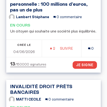
personnelle : 100 millions d’euros,
pas un de plus
Lambert Stéphane
0 commentaire
EN COURS
Un citoyen qui souhaite une société plus équilibrée.
CRÉÉ LE
2
2 ABONNÉS
SUIVRE
0
04/06/2026
FIXER UNE LIMITE À LA 
13
/150000
signatures
JE SIGNE
INVALIDITÉ DROIT PRÈTS
BANCAIRES
MATTI CECILE
0 commentaire