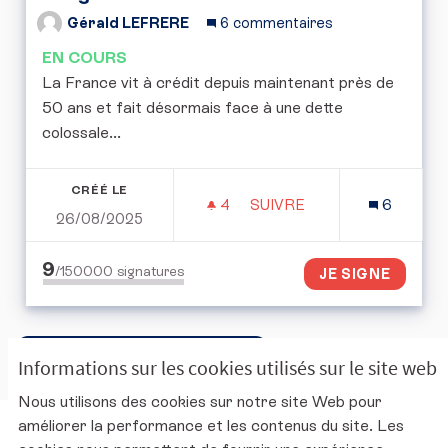
Gérald LEFRERE
6 commentaires
EN COURS
La France vit à crédit depuis maintenant près de
50 ans et fait désormais face à une dette
colossale...
CRÉÉ LE
4
4 ABONNÉS
SUIVRE
6
26/08/2025
PÉTITION POUR LA MISE 
9
/150000
signatures
JE SIGNE
Accéder à la corbeille ouverte
Informations sur les cookies utilisés sur le site web
Nous utilisons des cookies sur notre site Web pour
améliorer la performance et les contenus du site. Les
Charte d'utilisation de la plateforme