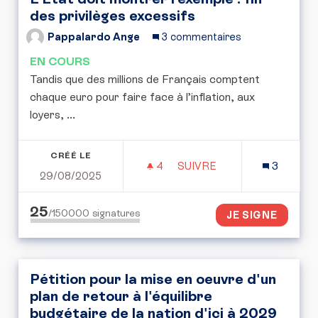
des privilèges excessifs
Pappalardo Ange
3 commentaires
EN COURS
Tandis que des millions de Français comptent
chaque euro pour faire face à l’inflation, aux
loyers, ...
CRÉÉ LE
4
4 ABONNÉS
SUIVRE
3
29/08/2025
L’ÉTAT DOIT MONTRER L’
25
/150000
signatures
JE SIGNE
Pétition pour la mise en oeuvre d'un
plan de retour à l'équilibre
budgétaire de la nation d'ici à 2029