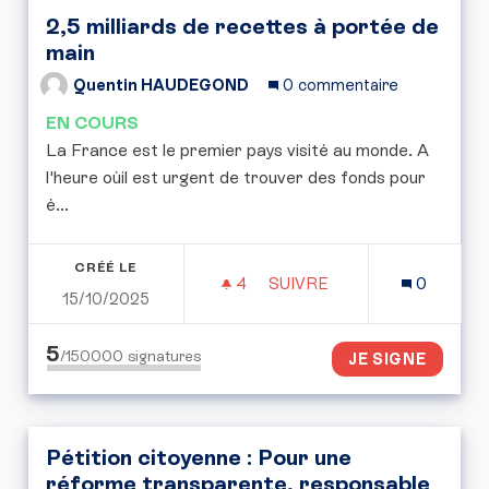
2,5 milliards de recettes à portée de
main
Quentin HAUDEGOND
0 commentaire
EN COURS
La France est le premier pays visité au monde. A
l'heure oùil est urgent de trouver des fonds pour
é...
CRÉÉ LE
4
4 ABONNÉS
SUIVRE
0
15/10/2025
2,5 MILLIARDS DE RECET
5
/150000
signatures
JE SIGNE
Pétition citoyenne : Pour une
réforme transparente, responsable