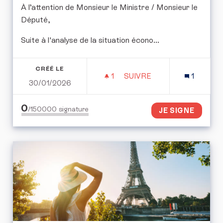
​À l’attention de Monsieur le Ministre / Monsieur le
Député,
​Suite à l'analyse de la situation écono...
CRÉÉ LE
1
1 ABONNÉ
SUIVRE
1
30/01/2026
PLAN DE RELANCE PAR L
0
/150000
signature
JE SIGNE