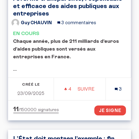
et efficace des aides publiques aux
entreprises
Guy CHAUVIN
3 commentaires
EN COURS
Chaque année, plus de 211 milliards d’euros
d’aides publiques sont versés aux
entreprises en France.
...
CRÉÉ LE
4
4 ABONNÉS
SUIVRE
3
23/09/2025
PÉTITION CITOYENNE : 
11
/150000
signatures
JE SIGNE
L’État doit montrer l’exemple : fin