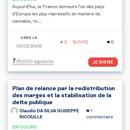
Aujourd’hui, la France demeure l’un des pays
d’Europe les plus répressifs en matière de
cannabis, to...
CRÉÉ LE
3
3 ABONNÉS
SUIVRE
0
05/02/2026
POUR L’EXPÉRIMENTATI
7
/150000
signatures
JE SIGNE
Plan de relance par la redistribution
des marges et la stabilisation de la
dette publique
Claudio DA SILVA GUISEPPE
1
RICCIULLE
commentaire
EN COURS