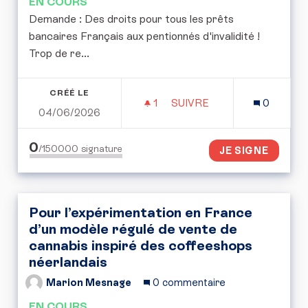
EN COURS
Demande : Des droits pour tous les prêts
bancaires Français aux pentionnés d'invalidité !
Trop de re...
CRÉÉ LE
1
1 ABONNÉ
SUIVRE
0
04/06/2026
INVALIDITÉ DROIT PRÈT
0
/150000
signature
JE SIGNE
Pour l’expérimentation en France
d’un modèle régulé de vente de
cannabis inspiré des coffeeshops
néerlandais
Marion Mesnage
0 commentaire
EN COURS