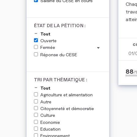
Saisine du CESE en cours
Chaqu
trava
attei
ÉTAT DE LA PÉTITION :
Tout
Ouverte
C
Fermée
01/
Réponse du CESE
88
/
TRI PAR THÉMATIQUE :
Tout
Agriculture et alimentation
Autre
Citoyenneté et démocratie
Culture
Economie
Education
Environnement