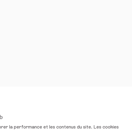
eb
ur Twitter
mental sur Facebook
ironnemental sur Instagram
et environnemental sur YouTube
orer la performance et les contenus du site. Les cookies