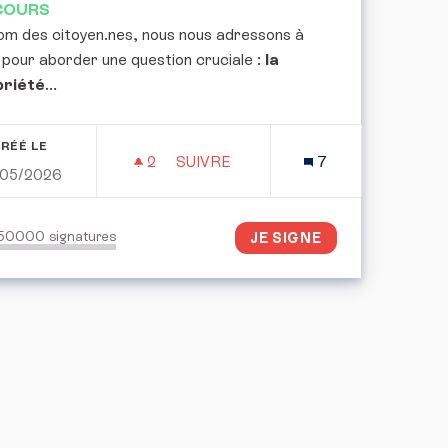
COURS
om des citoyen.nes, nous nous adressons à
 pour aborder une question cruciale :
la
priété
...
RÉÉ LE
2
2 ABONNÉS
SUIVRE
7
/05/2026
ANTÉ ET LA DIGNITÉ AU TRAVAIL
POUR UNE CONVENTION CITOYENN
150000
signatures
JE SIGNE