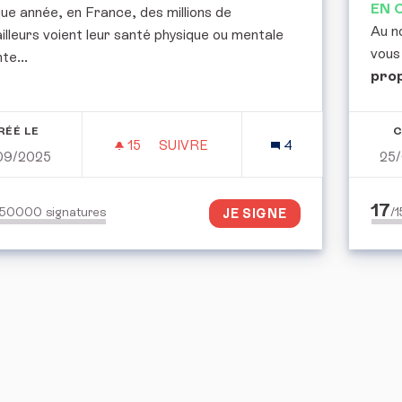
EN 
e année, en France, des millions de
Au n
illeurs voient leur santé physique ou mentale
vous
nte...
pro
RÉÉ LE
C
15
15 ABONNÉS
SUIVRE
4
09/2025
25
SOCIOVIGILANCE : PROTÉGER LA S
17
150000
signatures
/
JE SIGNE