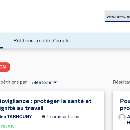
Rechercher
Pétitions : mode d’emploi
ION
 pétitions par :
Résultat
Aléatoire
iovigilance : protéger la santé et
Pou
ignité au travail
pro
ina TARHOUNY
4 commentaires
A
COURS