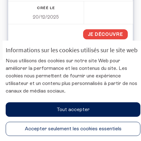
CRÉÉ LE
20/12/2025
JE DÉCOUVRE
Informations sur les cookies utilisés sur le site web
Nous utilisons des cookies sur notre site Web pour
améliorer la performance et les contenus du site. Les
Charte d'utilisation de la plateforme
cookies nous permettent de fournir une expérience
Mentions légales
utilisateur et un contenu plus personnalisés à partir de nos
Conditions générales d'utilisation
canaux de médias sociaux.
Accessibilité
Paramètres des cookies
Tout accepter
Site du CESE
SUIVEZ-NOUS
Accepter seulement les cookies essentiels
Conseil économique, social et environnemental sur Twitter
Conseil économique, social et environnemental sur 
Conseil économique, social et environnementa
Conseil économique, social et environ