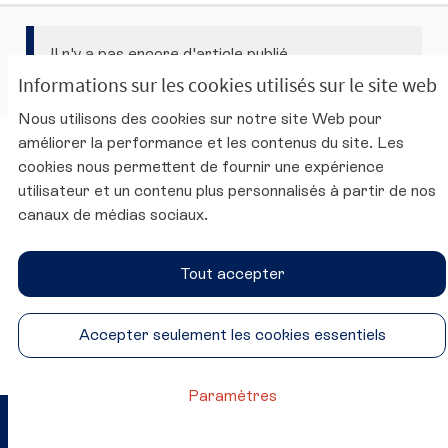
Il n'y a pas encore d'article publié.
Informations sur les cookies utilisés sur le site web
Nous utilisons des cookies sur notre site Web pour
améliorer la performance et les contenus du site. Les
Charte d'utilisation de la plateforme
cookies nous permettent de fournir une expérience
Mentions légales
utilisateur et un contenu plus personnalisés à partir de nos
Conditions générales d'utilisation
canaux de médias sociaux.
Accessibilité
Paramètres des cookies
Tout accepter
Site du CESE
SUIVEZ-NOUS
Accepter seulement les cookies essentiels
Conseil économique, social et environnemental sur Twitter
Conseil économique, social et environnemental sur 
Conseil économique, social et environnementa
Conseil économique, social et environ
Paramètres
Site réalisé par
Open Source Politics
Crédit photo ©
(Lien externe)
grâce au
logiciel libre Decidim
.
Katrin Baumann
(Lien externe)