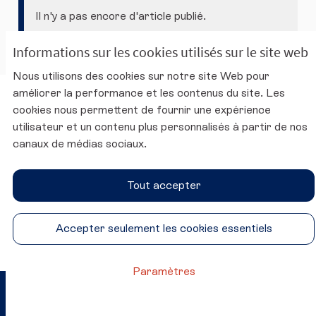
Il n'y a pas encore d'article publié.
Informations sur les cookies utilisés sur le site web
Nous utilisons des cookies sur notre site Web pour
améliorer la performance et les contenus du site. Les
Charte d'utilisation de la plateforme
cookies nous permettent de fournir une expérience
Mentions légales
utilisateur et un contenu plus personnalisés à partir de nos
Conditions générales d'utilisation
canaux de médias sociaux.
Accessibilité
Paramètres des cookies
Tout accepter
Site du CESE
SUIVEZ-NOUS
Accepter seulement les cookies essentiels
Conseil économique, social et environnemental sur Twitter
Conseil économique, social et environnemental sur 
Conseil économique, social et environnementa
Conseil économique, social et environ
Paramètres
Site réalisé par
Open Source Politics
Crédit photo ©
(Lien externe)
grâce au
logiciel libre Decidim
.
Katrin Baumann
(Lien externe)