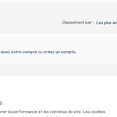
Classement par :
Les plus a
s avec votre compte
ou
créez un compte
.
eb
ur Twitter
mental sur Facebook
ironnemental sur Instagram
et environnemental sur YouTube
orer la performance et les contenus du site. Les cookies