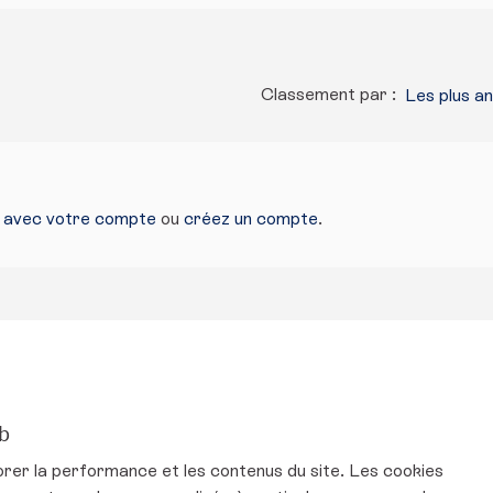
Classement par :
Les plus a
s avec votre compte
ou
créez un compte
.
eb
ur Twitter
mental sur Facebook
ironnemental sur Instagram
et environnemental sur YouTube
orer la performance et les contenus du site. Les cookies