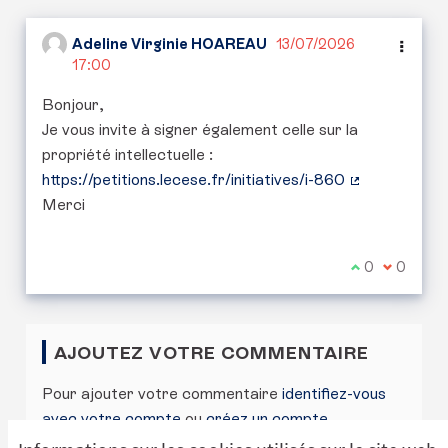
Adeline Virginie HOAREAU
13/07/2026
17:00
Bonjour,
Je vous invite à signer également celle sur la
propriété intellectuelle :
https://petitions.lecese.fr/initiatives/i-860
(Lien externe
Merci
Je suis d'acc
0
Je ne sui
0
AJOUTEZ VOTRE COMMENTAIRE
Pour ajouter votre commentaire
identifiez-vous
avec votre compte
ou
créez un compte
.