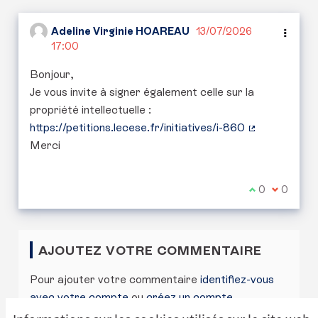
Adeline Virginie HOAREAU
13/07/2026
17:00
Bonjour,
Je vous invite à signer également celle sur la
propriété intellectuelle :
https://petitions.lecese.fr/initiatives/i-860
(Lien externe
Merci
Je suis d'acc
0
Je ne sui
0
AJOUTEZ VOTRE COMMENTAIRE
Pour ajouter votre commentaire
identifiez-vous
avec votre compte
ou
créez un compte
.