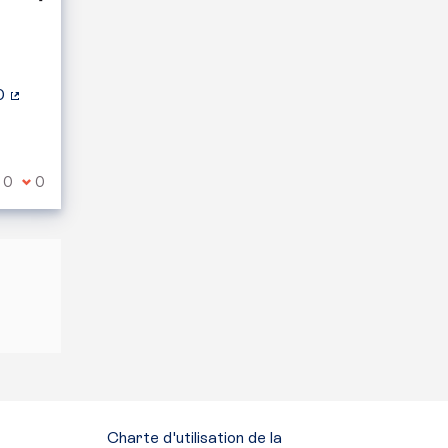
0
(Lien externe)
e suis d'accord avec ce commentaire
0
Je ne suis pas d'accord avec ce commentaire
0
Charte d'utilisation de la