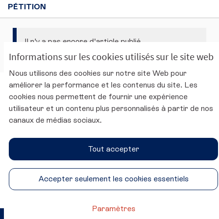
PÉTITION
Il n'y a pas encore d'article publié.
Informations sur les cookies utilisés sur le site web
Nous utilisons des cookies sur notre site Web pour
améliorer la performance et les contenus du site. Les
Charte d'utilisation de la plateforme
cookies nous permettent de fournir une expérience
Mentions légales
utilisateur et un contenu plus personnalisés à partir de nos
Conditions générales d'utilisation
canaux de médias sociaux.
Accessibilité
Paramètres des cookies
Tout accepter
Site du CESE
SUIVEZ-NOUS
Accepter seulement les cookies essentiels
Conseil économique, social et environnemental sur Twitter
Conseil économique, social et environnemental sur 
Conseil économique, social et environnementa
Conseil économique, social et environ
Paramètres