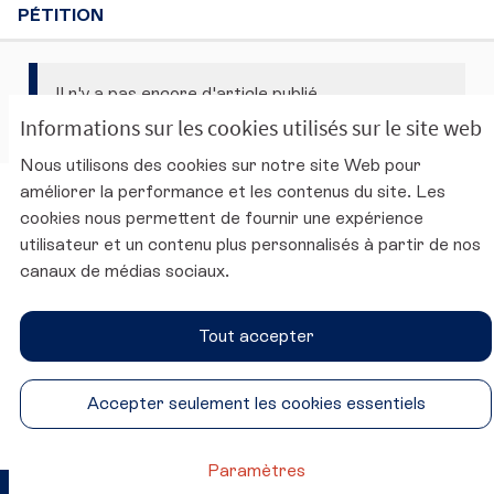
PÉTITION
Il n'y a pas encore d'article publié.
Informations sur les cookies utilisés sur le site web
Nous utilisons des cookies sur notre site Web pour
améliorer la performance et les contenus du site. Les
Charte d'utilisation de la plateforme
cookies nous permettent de fournir une expérience
Mentions légales
utilisateur et un contenu plus personnalisés à partir de nos
Conditions générales d'utilisation
canaux de médias sociaux.
Accessibilité
Paramètres des cookies
Tout accepter
Site du CESE
SUIVEZ-NOUS
Accepter seulement les cookies essentiels
Conseil économique, social et environnemental sur Twitter
Conseil économique, social et environnemental sur 
Conseil économique, social et environnementa
Conseil économique, social et environ
Paramètres