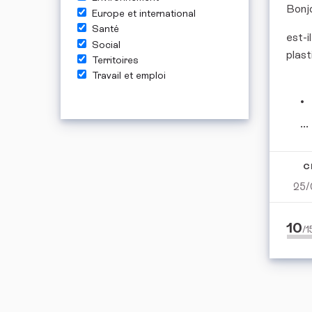
Bonj
Europe et international
Santé
est-i
Social
plast
Territoires
Travail et emploi
...
C
25/
10
/