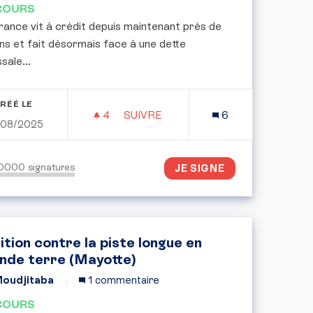
COURS
rance vit à crédit depuis maintenant près de
ns et fait désormais face à une dette
sale...
RÉÉ LE
4
4 ABONNÉS
SUIVRE
6
/08/2025
MENTAIRE : ROMPRE LE SILENCE
PÉTITION POUR LA MISE EN OEUVRE
50000
signatures
JE SIGNE
ition contre la piste longue en
nde terre (Mayotte)
oudjitaba
1 commentaire
COURS