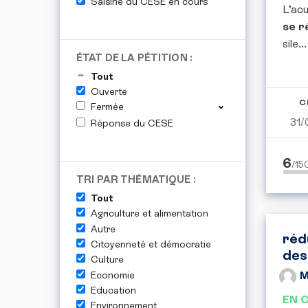
Saisine du CESE en cours
L’acu
se r
sile...
ÉTAT DE LA PÉTITION :
Tout
Ouverte
C
Fermée
31/
Réponse du CESE
6
/1
TRI PAR THÉMATIQUE :
Tout
Agriculture et alimentation
Autre
réd
Citoyenneté et démocratie
des
Culture
Economie
M
Education
EN 
Environnement