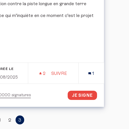
tion contre la piste longue en grande terre
ce qui m’inquiète en ce moment c’est le projet
RÉÉ LE
2
2 ABONNÉS
SUIVRE
1
/08/2025
ASTIQUE DES PRODUITS D'HYGIÈNE
PÉTITION CONTRE LA PISTE LONG
50000
signatures
JE SIGNE
1
2
3