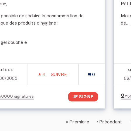
our,
Péti
l possible de réduire la consommation de
Moi 
ique des produits d'hygiène :
de...
gel douche e
RÉÉ LE
C
4
4 ABONNÉS
SUIVRE
0
08/2025
22
RÉDUIRE LA CONSOMMATION DE PL
2
150000
signatures
/1
JE SIGNE
« Première
‹ Précédent