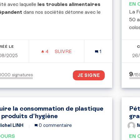
EN 
ité avec laquelle
les troubles alimentaires
La F
épandent
dans nos sociétés détonne avec le
50 a
colos
RÉÉ LE
C
4
4 ABONNÉS
SUIVRE
1
08/2025
26
TROUBLES DU COMPORTEMENT ALI
9
50000
signatures
/1
JE SIGNE
uire la consommation de plastique
Pét
 produits d'hygiène
gra
ichel LINH
0 commentaire
M
COURS
EN 