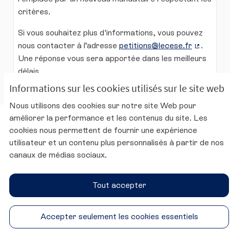
critères.
Si vous souhaitez plus d'informations, vous pouvez
nous contacter à l’adresse
petitions@lecese.fr
.
(Lien ext
Une réponse vous sera apportée dans les meilleurs
délais.
Informations sur les cookies utilisés sur le site web
Nous utilisons des cookies sur notre site Web pour
améliorer la performance et les contenus du site. Les
Charte d'utilisation de la plateforme
cookies nous permettent de fournir une expérience
Mentions légales
utilisateur et un contenu plus personnalisés à partir de nos
Conditions générales d'utilisation
canaux de médias sociaux.
Accessibilité
Paramètres des cookies
Tout accepter
Site du CESE
SUIVEZ-NOUS
Accepter seulement les cookies essentiels