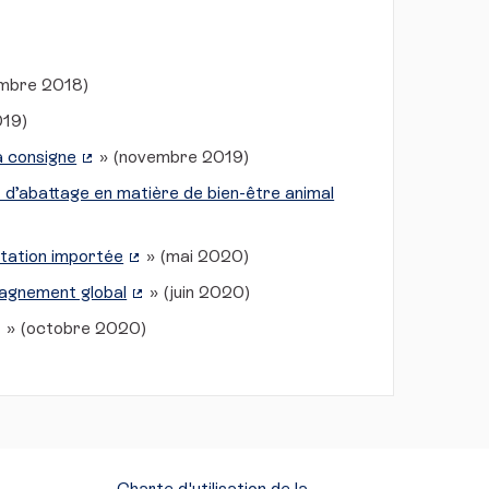
mbre 2018)
rne)
019)
e)
a consigne
» (novembre 2019)
(Lien externe)
t d’abattage en matière de bien-être animal
station importée
» (mai 2020)
(Lien externe)
pagnement global
» (juin 2020)
(Lien externe)
» (octobre 2020)
Lien externe)
Charte d'utilisation de la