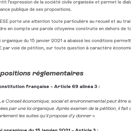
tit l’expression de la société civile organisée et permet le di
sance publique de ses propositions.
SE porte une attention toute particulière au recueil et au trai
dre en compte une parole citoyenne construite en dehors de tou
i organique du 15 janvier 2021 a abaissé les conditions permett
 par voie de pétition, sur toute question à caractère économiq
positions réglementaires
nstitution française – Article 69 alinéa 3 :
e Conseil économique, social et environnemental peut être sai
xées par une loi organique. Après examen de la pétition, il fa
rlement les suites qu'il propose d'y donner
»
i organique du 15 janvier 2021 – Article 3 :