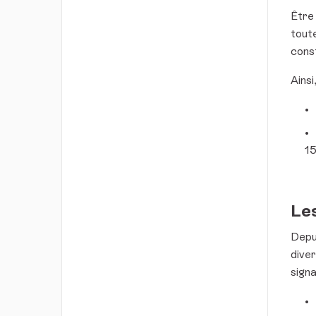
Être
toute
const
Ainsi
15
Les
Depui
diver
sign