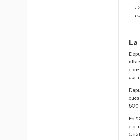
L’
ma
La 
Depui
attei
pour 
perme
Depui
quest
500 
En 2
perm
CES