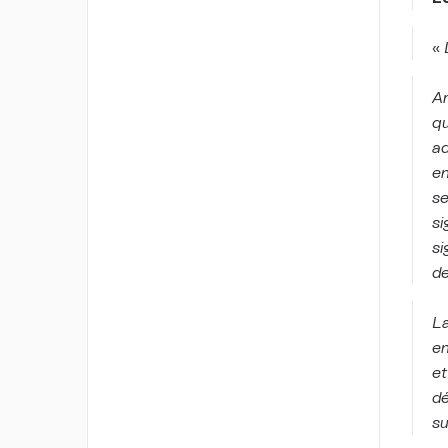
«
Ar
qu
ad
en
se
si
si
de
La
en
et
dé
su