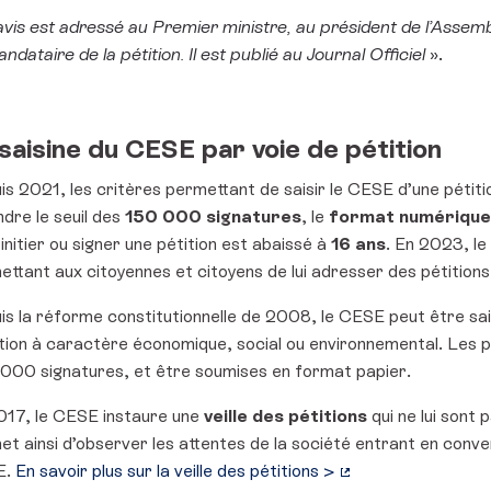
avis est adressé au Premier ministre, au président de l’Assem
ndataire de la pétition. Il est publié au Journal Officiel
».
saisine du CESE par voie de pétition
s 2021, les critères permettant de saisir le CESE d’une pétitio
ndre le seuil des
150 000 signatures
, le
format numérique
initier ou signer une pétition est abaissé à
16 ans
. En 2023, le
ttant aux citoyennes et citoyens de lui adresser des pétitions
s la réforme constitutionnelle de 2008, le CESE peut être sais
ion à caractère économique, social ou environnemental. Les pét
000 signatures, et être soumises en format papier.
017, le CESE instaure une
veille des pétitions
qui ne lui sont
et ainsi d’observer les attentes de la société entrant en co
E.
En savoir plus sur la veille des pétitions >
(Lien externe)