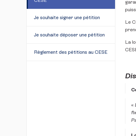
CESE
garan
puis
Je souhaite signer une pétition
Le CE
pren
Je souhaite déposer une pétition
La lo
CESE
Règlement des pétitions au CESE
Dis
Co
«
L
fi
Pa
Lo