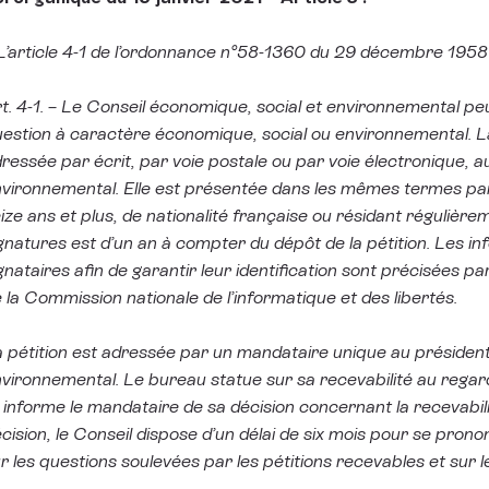
L’article 4-1 de l’ordonnance n°58-1360 du 29 décembre 1958 e
t. 4-1. – Le Conseil économique, social et environnemental peut
estion à caractère économique, social ou environnemental. La 
ressée par écrit, par voie postale ou par voie électronique, a
vironnemental. Elle est présentée dans les mêmes termes p
ize ans et plus, de nationalité française ou résidant régulièr
gnatures est d’un an à compter du dépôt de la pétition. Les in
gnataires afin de garantir leur identification sont précisées pa
 la Commission nationale de l’informatique et des libertés.
 pétition est adressée par un mandataire unique au président
vironnemental. Le bureau statue sur sa recevabilité au regard
 informe le mandataire de sa décision concernant la recevabili
cision, le Conseil dispose d’un délai de six mois pour se pron
r les questions soulevées par les pétitions recevables et sur l