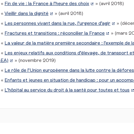
«
Fin de vie : la France à l’heure des choix
» (avril 2018)
(Lien externe)
«
Vieillir dans la dignité
» (avril 2018)
(Lien externe)
«
Les personnes vivant dans la rue, l’urgence d’agir
» (déce
(Lien exte
«
Fractures et transitions : réconcilier la France
» (mars 2
(Lien extern
«
La valeur de la matière première secondaire : l’exemple de l
«
Les enjeux relatifs aux conditions d’élevage, de transport e
BEA)
» (novembre 2019)
(Lien externe)
«
Le rôle de l’Union européenne dans la lutte contre la défore
«
Enfants et jeunes en situation de handicap : pour un accom
«
L’hôpital au service du droit à la santé pour toutes et tous
(