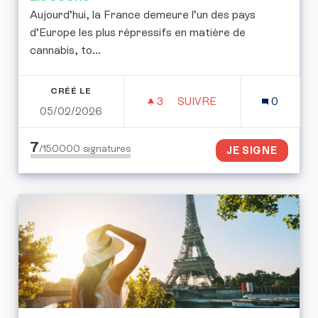
Aujourd’hui, la France demeure l’un des pays
d’Europe les plus répressifs en matière de
cannabis, to...
CRÉÉ LE
3
3 ABONNÉS
SUIVRE
0
05/02/2026
POUR L’EXPÉRIMENTATI
7
/150000
signatures
JE SIGNE