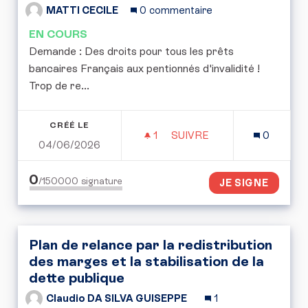
MATTI CECILE
0 commentaire
EN COURS
Demande : Des droits pour tous les prêts
bancaires Français aux pentionnés d'invalidité !
Trop de re...
CRÉÉ LE
1
1 ABONNÉ
SUIVRE
0
04/06/2026
INVALIDITÉ DROIT PRÈT
0
/150000
signature
JE SIGNE
Plan de relance par la redistribution
des marges et la stabilisation de la
dette publique
Claudio DA SILVA GUISEPPE
1