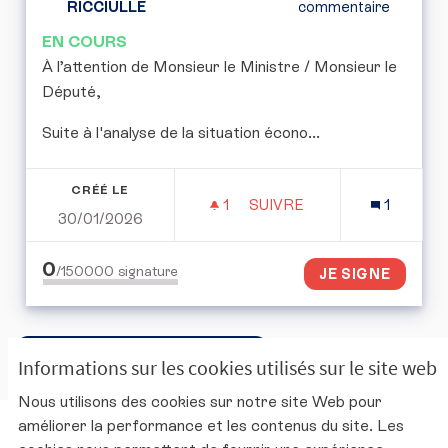
RICCIULLE
commentaire
EN COURS
​À l’attention de Monsieur le Ministre / Monsieur le
Député,
​Suite à l'analyse de la situation écono...
CRÉÉ LE
1
1 ABONNÉ
SUIVRE
1
30/01/2026
PLAN DE RELANCE PAR L
0
/150000
signature
JE SIGNE
Accéder à la corbeille ouverte
Informations sur les cookies utilisés sur le site web
Nous utilisons des cookies sur notre site Web pour
améliorer la performance et les contenus du site. Les
Charte d'utilisation de la plateforme