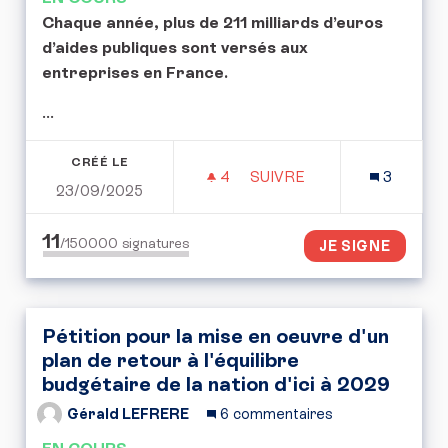
Chaque année, plus de 211 milliards d’euros
d’aides publiques sont versés aux
entreprises en France.
...
CRÉÉ LE
4
4 ABONNÉS
SUIVRE
3
23/09/2025
PÉTITION CITOYENNE : 
11
/150000
signatures
JE SIGNE
Pétition pour la mise en oeuvre d'un
plan de retour à l'équilibre
budgétaire de la nation d'ici à 2029
Gérald LEFRERE
6 commentaires