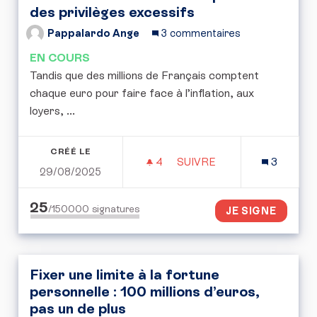
des privilèges excessifs
Pappalardo Ange
3 commentaires
EN COURS
Tandis que des millions de Français comptent
chaque euro pour faire face à l’inflation, aux
loyers, ...
CRÉÉ LE
4
4 ABONNÉS
SUIVRE
3
29/08/2025
L’ÉTAT DOIT MONTRER L’
25
/150000
signatures
JE SIGNE
Fixer une limite à la fortune
personnelle : 100 millions d’euros,
pas un de plus