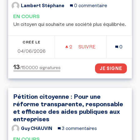
Lambert Stéphane
0 commentaire
EN COURS
Un citoyen qui souhaite une société plus équilibrée.
CRÉÉ LE
2
2 ABONNÉS
SUIVRE
0
04/06/2026
FIXER UNE LIMITE À LA 
13
/150000
signatures
JE SIGNE
Pétition citoyenne : Pour une
réforme transparente, responsable
et efficace des aides publiques aux
entreprises
Guy CHAUVIN
3 commentaires
EN COURS