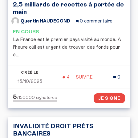
2,5 milliards de recettes à portée de
main
Quentin HAUDEGOND
0 commentaire
EN COURS
La France est le premier pays visité au monde. A
l'heure oùil est urgent de trouver des fonds pour
é...
CRÉÉ LE
4
4 ABONNÉS
SUIVRE
0
15/10/2025
2,5 MILLIARDS DE RECET
5
/150000
signatures
JE SIGNE
INVALIDITÉ DROIT PRÈTS
BANCAIRES