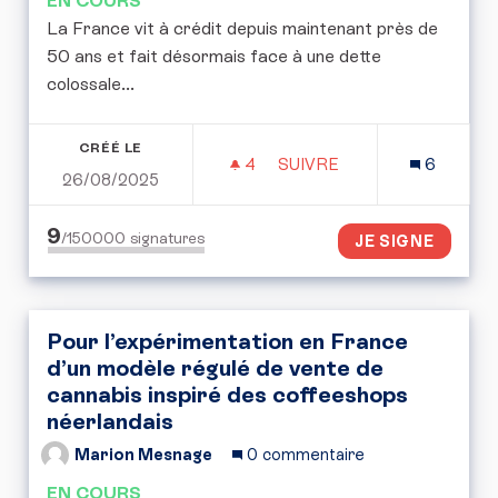
EN COURS
La France vit à crédit depuis maintenant près de
50 ans et fait désormais face à une dette
colossale...
CRÉÉ LE
4
4 ABONNÉS
SUIVRE
6
26/08/2025
PÉTITION POUR LA MISE 
9
/150000
signatures
JE SIGNE
Pour l’expérimentation en France
d’un modèle régulé de vente de
cannabis inspiré des coffeeshops
néerlandais
Marion Mesnage
0 commentaire
EN COURS