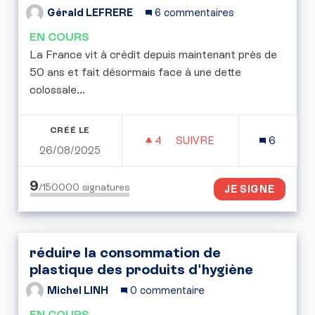
Gérald LEFRERE
6 commentaires
EN COURS
La France vit à crédit depuis maintenant près de
50 ans et fait désormais face à une dette
colossale...
CRÉÉ LE
4
4 ABONNÉS
SUIVRE
6
26/08/2025
PÉTITION POUR LA MISE 
9
/150000
signatures
JE SIGNE
réduire la consommation de
plastique des produits d'hygiène
Michel LINH
0 commentaire
EN COURS