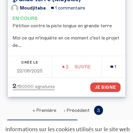
Moudjitaba
1 commentaire
EN COURS
Pétition contre la piste longue en grande terre
Moi ce qui m’inquiète en ce moment c’est le projet
de...
CRÉÉ LE
2
2 ABONNÉS
SUIVRE
1
22/08/2025
PÉTITION CONTRE LA PI
2
/150000
signatures
JE SIGNE
« Première
‹ Précédent
3
Accéder à la corbeille ouverte
Informations sur les cookies utilisés sur le site web