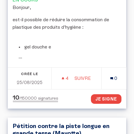
Bonjour,
est-il possible de réduire la consommation de
plastique des produits d'hygiène :
gel douche e
...
CRÉÉ LE
4
4 ABONNÉS
SUIVRE
0
25/08/2025
RÉDUIRE LA CONSOMMAT
10
/150000
signatures
JE SIGNE
Pétition contre la piste longue en
grande terre (Mayotte)