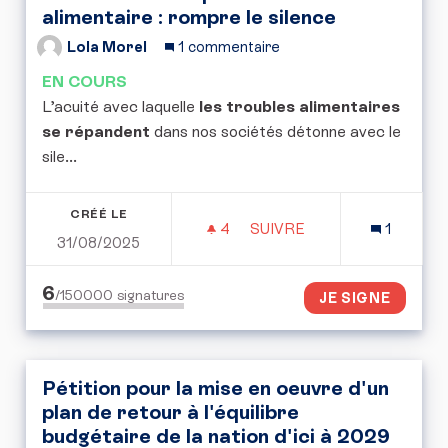
alimentaire : rompre le silence
Lola Morel
1 commentaire
EN COURS
L’acuité avec laquelle
les troubles alimentaires
se répandent
dans nos sociétés détonne avec le
sile...
CRÉÉ LE
4
4 ABONNÉS
SUIVRE
1
31/08/2025
TROUBLES DU COMPORTE
6
/150000
signatures
JE SIGNE
Pétition pour la mise en oeuvre d'un
plan de retour à l'équilibre
budgétaire de la nation d'ici à 2029