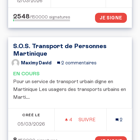
12/03/2026
POUR UNE CONVENTION CI
2548
/150000
signatures
JE SIGNE
S.O.S. Transport de Personnes
Martinique
Maximy David
2 commentaires
EN COURS
Pour un service de transport urbain digne en
Martinique Les usagers des transports urbains en
Marti...
CRÉÉ LE
4
4 ABONNÉS
SUIVRE
2
05/03/2026
S.O.S. TRANSPORT DE 
8