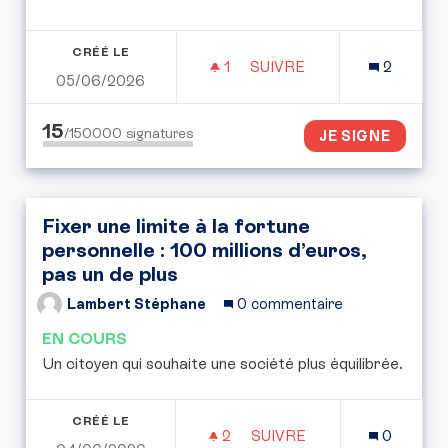
CRÉÉ LE
1
1 ABONNÉ
SUIVRE
2
05/06/2026
LE TEMPS RETROUVÉ CO
15
/150000
signatures
JE SIGNE
Fixer une limite à la fortune
personnelle : 100 millions d’euros,
pas un de plus
Lambert Stéphane
0 commentaire
EN COURS
Un citoyen qui souhaite une société plus équilibrée.
CRÉÉ LE
2
2 ABONNÉS
SUIVRE
0