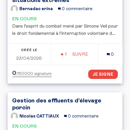
Bernadac erina
0 commentaire
EN COURS
Dans l’esprit du combat mené par Simone Veil pour
le droit fondamental à l’interruption volontaire d...
CRÉÉ LE
1
1 ABONNÉ
SUIVRE
0
23/04/2026
POUR UNE RÉFLEXION E
0
/150000
signature
JE SIGNE
Gestion des effluents d’élevage
porcin
Nicolas CATTIAUX
0 commentaire
EN COURS