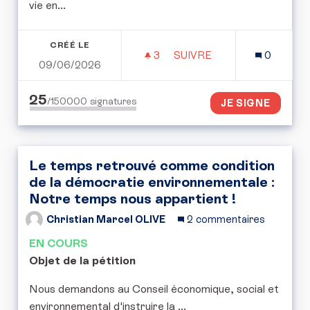
vie en...
CRÉÉ LE
3
3 ABONNÉS
SUIVRE
0
09/06/2026
RENFORCER LA PROTECT
25
/150000
signatures
JE SIGNE
Le temps retrouvé comme condition
de la démocratie environnementale :
Notre temps nous appartient !
Christian Marcel OLIVE
2 commentaires
EN COURS
Objet de la pétition
Nous demandons au Conseil économique, social et
environnemental d'instruire la ...