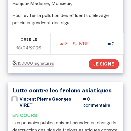
Bonjour Madame, Monsieur,
Pour éviter la pollution des effluents d’élevage
porcin engendrant des algu...
CRÉÉ LE
2
2 ABONNÉS
SUIVRE
0
15/04/2026
GESTION DES EFFLUENT
3
/150000
signatures
JE SIGNE
Lutte contre les frelons asiatiques
Vincent Pierre Georges
0
VIRET
commentaire
EN COURS
Les pouvoirs publics doivent prendre en charge la
destruction des nids de frelons asiatiques compte