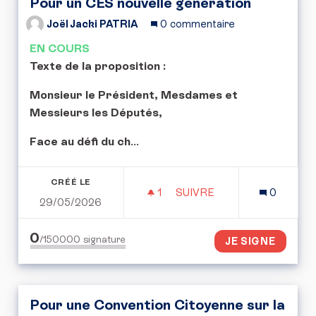
Pour un CES nouvelle génération
Joël Jacki PATRIA
0 commentaire
EN COURS
Texte de la proposition :
Monsieur le Président, Mesdames et
Messieurs les Députés,
Face au défi du ch
...
CRÉÉ LE
1
1 ABONNÉ
SUIVRE
0
29/05/2026
POUR UN CES NOUVELLE
0
/150000
signature
JE SIGNE
Pour une Convention Citoyenne sur la