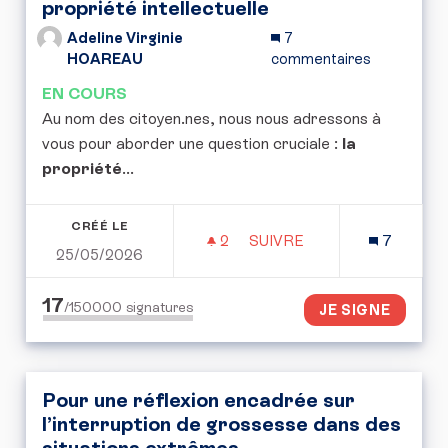
propriété intellectuelle
Adeline Virginie
7
HOAREAU
commentaires
EN COURS
Au nom des citoyen.nes, nous nous adressons à
vous pour aborder une question cruciale :
la
propriété
...
CRÉÉ LE
2
2 ABONNÉS
SUIVRE
7
25/05/2026
POUR UNE CONVENTION 
17
/150000
signatures
JE SIGNE
Pour une réflexion encadrée sur
l’interruption de grossesse dans des
situations extrêmes