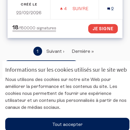
CRÉÉ LE
4
4 ABONNÉS
SUIVRE
2
22/02/2026
DONNER DAVANTAGE DE 
18
/150000
signatures
JE SIGNE
1
Suivant ›
Dernière »
Accéder à la corbeille ouverte
Informations sur les cookies utilisés sur le site web
Nous utilisons des cookies sur notre site Web pour
améliorer la performance et les contenus du site. Les
Charte d'utilisation de la plateforme
cookies nous permettent de fournir une expérience
Mentions légales
utilisateur et un contenu plus personnalisés à partir de nos
Conditions générales d'utilisation
canaux de médias sociaux.
Accessibilité
Paramètres des cookies
Tout accepter
Site du CESE