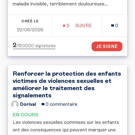
maladie invisible, terriblement douloureuse...
CRÉÉ LE
2
2 ABONNÉS
SUIVRE
0
22/06/2026
PERMETTRE LA PRISE EN
2
/150000
signatures
JE SIGNE
Renforcer la protection des enfants
victimes de violences sexuelles et
améliorer le traitement des
signalements
Dorival
0 commentaire
EN COURS
Les violences sexuelles commises sur les enfants
ont des conséquences qui peuvent marquer une