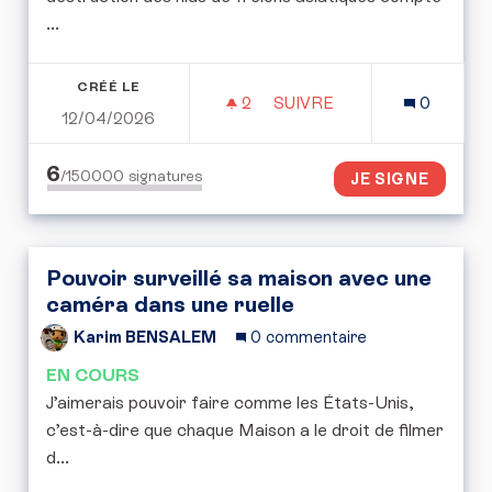
...
CRÉÉ LE
2
2 ABONNÉS
SUIVRE
0
12/04/2026
LUTTE CONTRE LES FREL
6
/150000
signatures
JE SIGNE
Pouvoir surveillé sa maison avec une
caméra dans une ruelle
Karim BENSALEM
0 commentaire
EN COURS
J’aimerais pouvoir faire comme les États-Unis,
c’est-à-dire que chaque Maison a le droit de filmer
d...