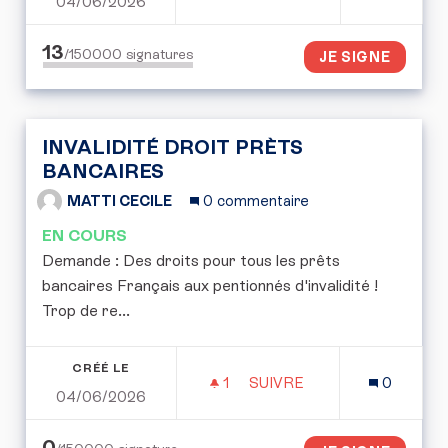
04/06/2026
FIXER UNE LIMITE À LA 
13
/150000
signatures
JE SIGNE
INVALIDITÉ DROIT PRÈTS
BANCAIRES
MATTI CECILE
0 commentaire
EN COURS
Demande : Des droits pour tous les prêts
bancaires Français aux pentionnés d'invalidité !
Trop de re...
CRÉÉ LE
1
1 ABONNÉ
SUIVRE
0
04/06/2026
INVALIDITÉ DROIT PRÈT
0