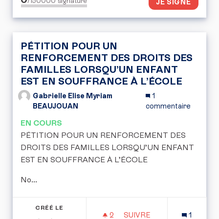
/150000
signature
JE SIGNE
PÉTITION POUR UN
RENFORCEMENT DES DROITS DES
FAMILLES LORSQU’UN ENFANT
EST EN SOUFFRANCE À L’ÉCOLE
Gabrielle Elise Myriam
1
BEAUJOUAN
commentaire
EN COURS
PÉTITION POUR UN RENFORCEMENT DES
DROITS DES FAMILLES LORSQU’UN ENFANT
EST EN SOUFFRANCE À L’ÉCOLE
No...
CRÉÉ LE
2
2 ABONNÉS
SUIVRE
1