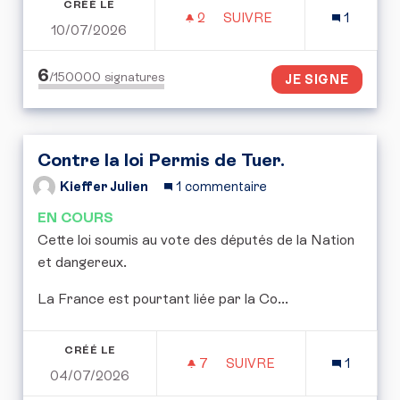
CRÉÉ LE
2
2 ABONNÉS
SUIVRE
1
10/07/2026
POUR UNE RÉPUBLIQUE 
6
/150000
signatures
JE SIGNE
Contre la loi Permis de Tuer.
Kieffer Julien
1 commentaire
EN COURS
Cette loi soumis au vote des députés de la Nation
et dangereux.
La France est pourtant liée par la Co...
CRÉÉ LE
7
7 ABONNÉS
SUIVRE
1
04/07/2026
CONTRE LA LOI PERMIS 