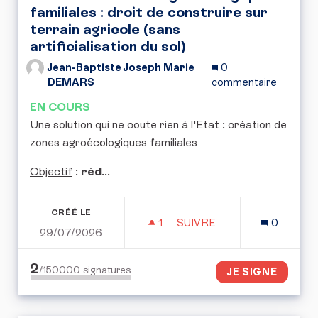
familiales : droit de construire sur
terrain agricole (sans
artificialisation du sol)
Jean-Baptiste Joseph Marie
0
DEMARS
commentaire
EN COURS
Une solution qui ne coute rien à l'Etat : création de
zones agroécologiques familiales
Objectif
:
réd
...
CRÉÉ LE
1
1 ABONNÉ
SUIVRE
0
29/07/2026
CRÉATION DE ZONES AGR
2
/150000
signatures
JE SIGNE