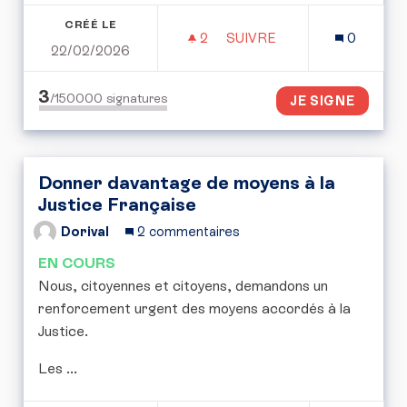
CRÉÉ LE
2
2 ABONNÉS
SUIVRE
0
22/02/2026
PÉTITION POUR UN STAT
3
/150000
signatures
JE SIGNE
Donner davantage de moyens à la
Justice Française
Dorival
2 commentaires
EN COURS
Nous, citoyennes et citoyens, demandons un
renforcement urgent des moyens accordés à la
Justice.
Les ...