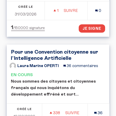
CRÉÉ LE
1
1 ABONNÉ
SUIVRE
0
31/03/2026
POUVOIR SURVEILLÉ SA 
1
/150000
signature
JE SIGNE
Pour une Convention citoyenne sur
l'Intelligence Artificielle
Laura Marine OPERTI
36 commentaires
EN COURS
Nous sommes des citoyens et citoyennes
français qui nous inquiétons du
développement effréné et surt
...
CRÉÉ LE
338
338 ABONNÉS
SUIVRE
36