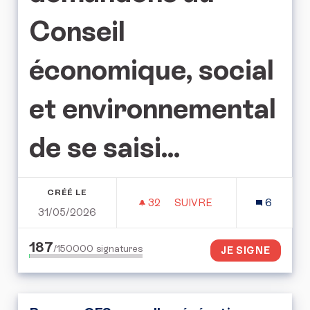
Conseil
économique, social
et environnemental
de se saisi...
CRÉÉ LE
32
32 ABONNÉS
SUIVRE
6
31/05/2026
L'APPEL POUR LE DROIT 
187
/150000
signatures
JE SIGNE