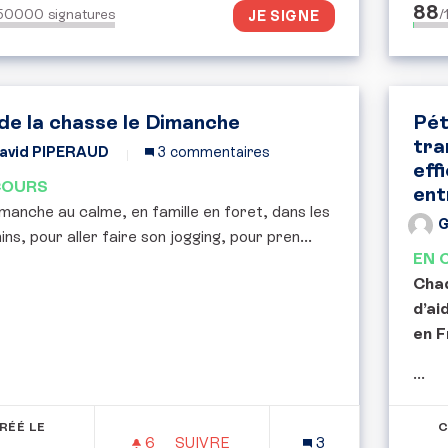
88
150000
signatures
/
JE SIGNE
 de la chasse le Dimanche
Pét
tra
avid PIPERAUD
3 commentaires
eff
COURS
ent
manche au calme, en famille en foret, dans les
G
ns, pour aller faire son jogging, pour pren...
EN 
Chaq
d’ai
en F
...
RÉÉ LE
C
6
6 ABONNÉS
SUIVRE
3