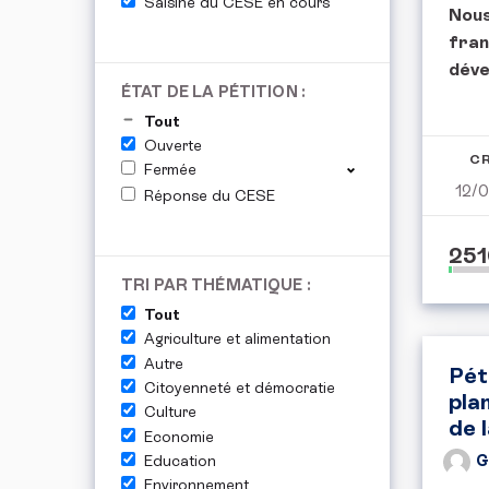
Saisine du CESE en cours
Nous
fran
déve
ÉTAT DE LA PÉTITION :
Tout
Ouverte
CR
Fermée
12/
Réponse du CESE
251
TRI PAR THÉMATIQUE :
Tout
Agriculture et alimentation
Autre
Pét
Citoyenneté et démocratie
pla
Culture
de 
Economie
Education
G
Environnement