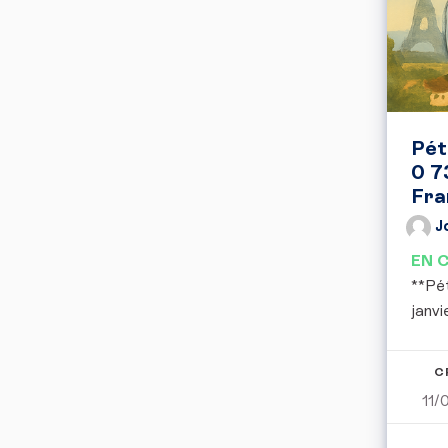
Pét
0 7
Fra
J
EN 
**Pét
janvi
C
11/