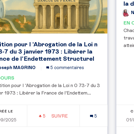
la 
N
EN 
Chaq
trav
ition pour I 'Abrogation de la Loi n
attei
3-7 du 3 janvier 1973 : Libérer la
nce de l'Endettement Structurel
oseph MAGRINO
5 commentaires
COURS
ition pour I 'Abrogation de la Loi n 0 73-7 du 3
er 1973 : Libérer la France de l'Endettem...
RÉÉ LE
C
5
5 ABONNÉS
SUIVRE
5
09/2025
01/
PÉTITION POUR I 'ABROGATION DE 