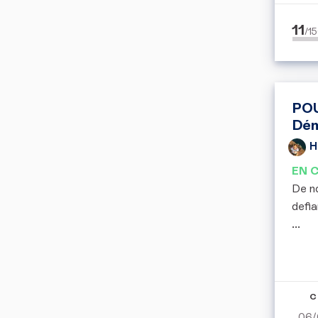
11
/1
POU
Dém
H
EN 
De no
defia
...
C
06/