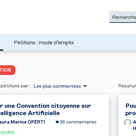
Rechercher
Pétitions : mode d’emploi
TION
 pétitions par :
Résultat
Les plus commentées
r une Convention citoyenne sur
Pou
telligence Artificielle
pro
aura Marine OPERTI
36 commentaires
A
COURS