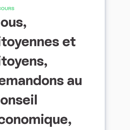
COURS
ous,
itoyennes et
itoyens,
emandons au
onseil
conomique,