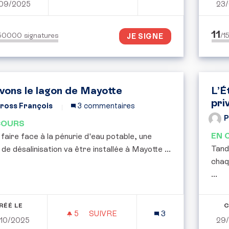
09/2025
23
FIN DE LA CHASSE LE DIMANCHE
11
150000
signatures
/
JE SIGNE
vons le lagon de Mayotte
L’É
pri
ross François
3 commentaires
P
COURS
EN 
faire face à la pénurie d'eau potable, une
Tand
 de désalinisation va être installée à Mayotte ...
chaqu
...
RÉÉ LE
C
5
5 ABONNÉS
SUIVRE
3
10/2025
29
SAUVONS LE LAGON DE MAYOTTE