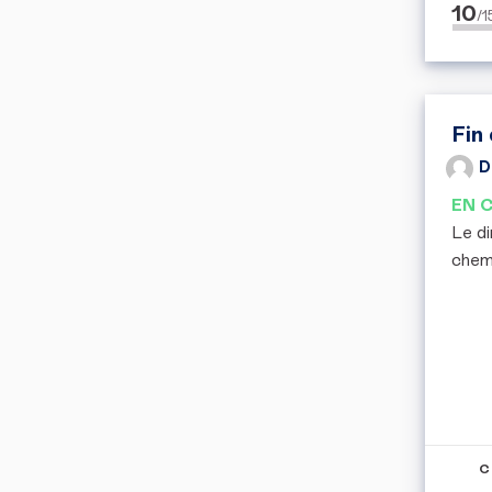
10
/
Fin
D
EN 
Le di
chemi
C