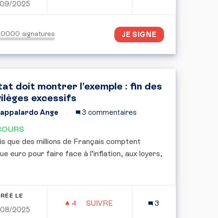
/09/2025
PÉTITION CITOYENNE : POUR UNE
150000
signatures
JE SIGNE
tat doit montrer l’exemple : fin des
vilèges excessifs
appalardo Ange
3 commentaires
COURS
is que des millions de Français comptent
e euro pour faire face à l’inflation, aux loyers,
RÉÉ LE
4
4 ABONNÉS
SUIVRE
3
/08/2025
L’ÉTAT DOIT MONTRER L’EXEMPLE 