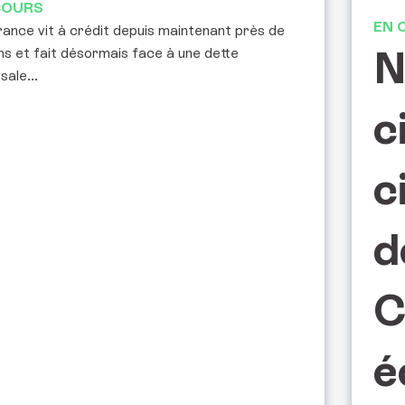
COURS
EN 
ance vit à crédit depuis maintenant près de
N
s et fait désormais face à une dette
sale...
c
c
d
C
é