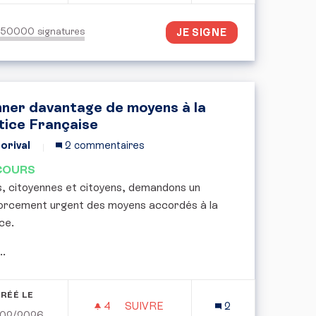
150000
signatures
JE SIGNE
ner davantage de moyens à la
tice Française
orival
2 commentaires
COURS
, citoyennes et citoyens, demandons un
orcement urgent des moyens accordés à la
ce.
..
RÉÉ LE
4
4 ABONNÉS
SUIVRE
2
/02/2026