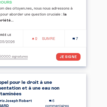
COURS
om des citoyen.nes, nous nous adressons à
 pour aborder une question cruciale :
la
priété
...
RÉÉ LE
2
2 ABONNÉS
SUIVRE
7
/05/2026
SUR L'INTELLIGENCE ARTIFICIELLE
POUR UNE CONVENTION CITOYENN
150000
signatures
JE SIGNE
ppel pour le droit à une
mentation et à une eau non
taminées
ric Joseph Robert
6
IARD
commentaires