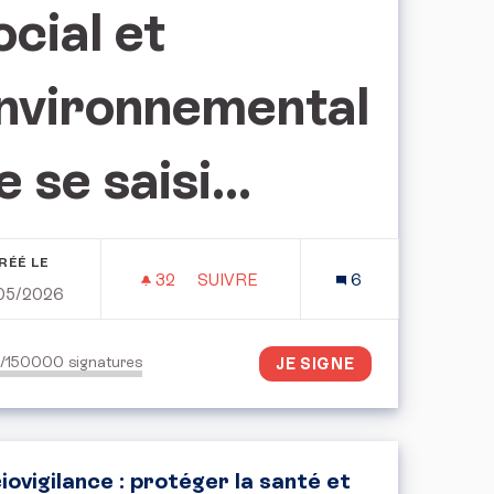
ocial et
nvironnemental
e se saisi...
RÉÉ LE
32
32 ABONNÉS
SUIVRE
6
05/2026
 D'UN PLAN DE RETOUR À L'ÉQUILIBRE BUDGÉTAIRE DE LA 
L'APPEL POUR LE DROIT À UNE AL
/150000
signatures
JE SIGNE
iovigilance : protéger la santé et