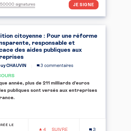
150000
signatures
JE SIGNE
ition citoyenne : Pour une réforme
nsparente, responsable et
icace des aides publiques aux
reprises
uy CHAUVIN
3 commentaires
COURS
ue année, plus de 211 milliards d’euros
des publiques sont versés aux entreprises
rance.
RÉÉ LE
4
4 ABONNÉS
SUIVRE
3