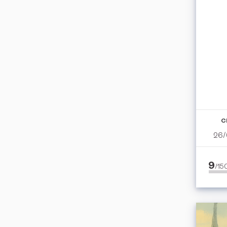
C
26/
9
/1