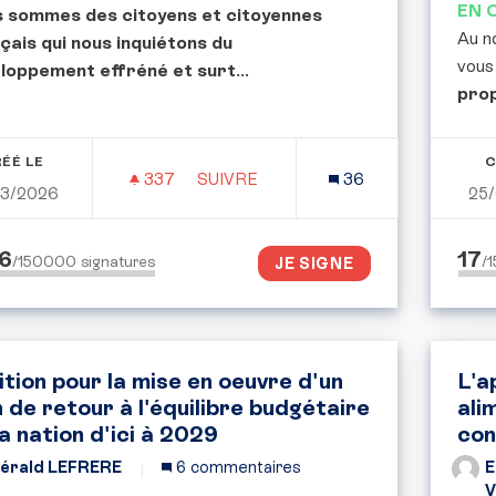
EN 
 sommes des citoyens et citoyennes
Au n
çais qui nous inquiétons du
vous
loppement effréné et surt
...
pro
ÉÉ LE
C
337
337 ABONNÉS
SUIVRE
36
03/2026
25
POUR UNE CONVENTION CITOYENNE 
6
17
/150000
signatures
/
JE SIGNE
ition pour la mise en oeuvre d'un
L'a
n de retour à l'équilibre budgétaire
ali
la nation d'ici à 2029
con
érald LEFRERE
6 commentaires
E
V