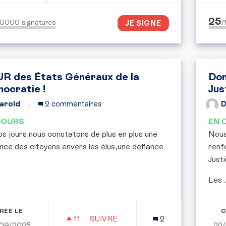
25
50000
signatures
/
JE SIGNE
R des États Généraux de la
Don
ocratie !
Jus
arold
2 commentaires
D
COURS
EN 
s jours nous constatons de plus en plus une
Nous
nce des citoyens envers les élus,une défiance
renf
Justi
Les .
RÉÉ LE
C
11
11 ABONNÉS
SUIVRE
2
09/2025
22