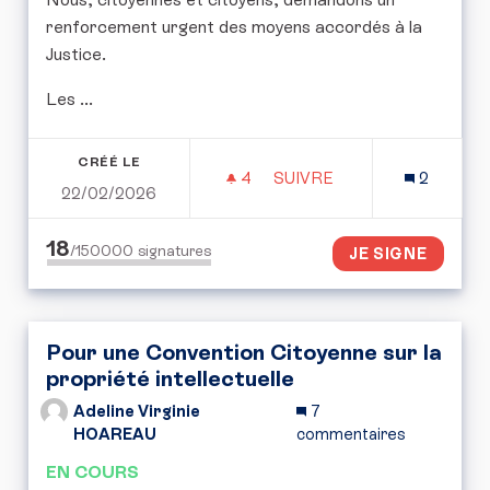
renforcement urgent des moyens accordés à la
Justice.
Les ...
CRÉÉ LE
4
4 ABONNÉS
SUIVRE
2
22/02/2026
DONNER DAVANTAGE DE 
18
/150000
signatures
JE SIGNE
Pour une Convention Citoyenne sur la
propriété intellectuelle
Adeline Virginie
7
HOAREAU
commentaires
EN COURS