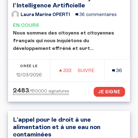
l'Intelligence Artificielle
Laura Marine OPERTI
36 commentaires
EN COURS
Nous sommes des citoyens et citoyennes
français qui nous inquiétons du
développement effréné et surt
...
CRÉÉ LE
333
333 ABONNÉS
SUIVRE
36
12/03/2026
POUR UNE CONVENTION CI
2483
/150000
signatures
JE SIGNE
L'appel pour le droit à une
alimentation et à une eau non
contaminées