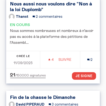
Nous aussi nous voulons dire "Non à
la loi Duplomb"
Thanst
2 commentaires
EN COURS
Nous sommes nombreuses et nombreux à n’avoir
pas eu accès à la plateforme des pétitions de
l’Assembl...
CRÉÉ LE
4
4 ABONNÉS
SUIVRE
2
11/09/2025
NOUS AUSSI NOUS VOULO
21
/150000
signatures
JE SIGNE
Fin de la chasse le Dimanche
David PIPERAUD
3 commentaires