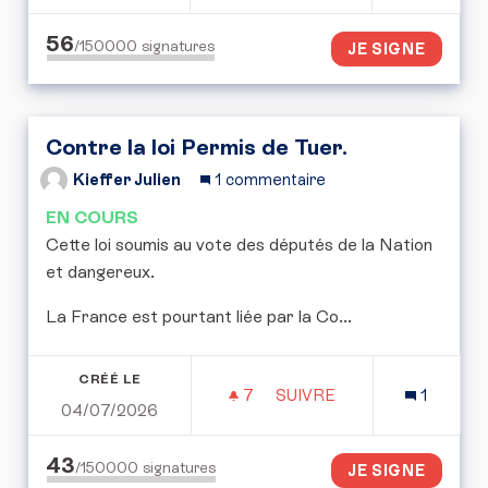
56
/150000
signatures
JE SIGNE
Contre la loi Permis de Tuer.
Kieffer Julien
1 commentaire
EN COURS
Cette loi soumis au vote des députés de la Nation
et dangereux.
La France est pourtant liée par la Co...
CRÉÉ LE
7
7 ABONNÉS
SUIVRE
1
04/07/2026
CONTRE LA LOI PERMIS 
43
/150000
signatures
JE SIGNE