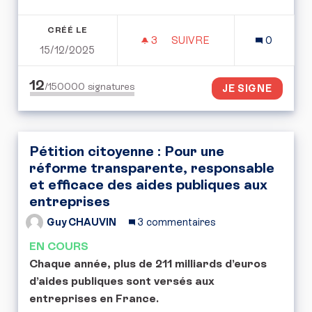
CRÉÉ LE
3
3 ABONNÉS
SUIVRE
0
15/12/2025
NON À L’ABATTAGE SYST
12
/150000
signatures
JE SIGNE
Pétition citoyenne : Pour une
réforme transparente, responsable
et efficace des aides publiques aux
entreprises
Guy CHAUVIN
3 commentaires
EN COURS
Chaque année, plus de 211 milliards d’euros
d’aides publiques sont versés aux
entreprises en France.