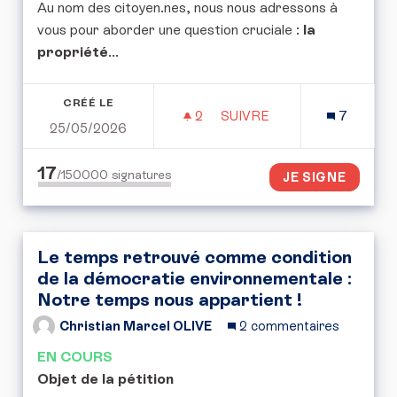
Au nom des citoyen.nes, nous nous adressons à
vous pour aborder une question cruciale :
la
propriété
...
CRÉÉ LE
2
2 ABONNÉS
SUIVRE
7
25/05/2026
POUR UNE CONVENTION 
17
/150000
signatures
JE SIGNE
Le temps retrouvé comme condition
de la démocratie environnementale :
Notre temps nous appartient !
Christian Marcel OLIVE
2 commentaires
EN COURS
Objet de la pétition