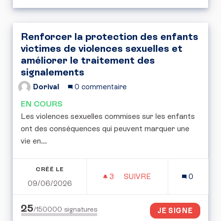
Renforcer la protection des enfants
victimes de violences sexuelles et
améliorer le traitement des
signalements
Dorival
0 commentaire
EN COURS
Les violences sexuelles commises sur les enfants
ont des conséquences qui peuvent marquer une
vie en...
CRÉÉ LE
3
3 ABONNÉS
SUIVRE
0
09/06/2026
RENFORCER LA PROTECT
25
/150000
signatures
JE SIGNE