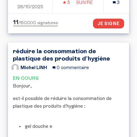
5
5 ABONNÉS
SUIVRE
3
26/10/2025
SAUVONS LE LAGON DE 
11
/150000
signatures
JE SIGNE
réduire la consommation de
plastique des produits d'hygiène
Michel LINH
0 commentaire
EN COURS
Bonjour,
est-il possible de réduire la consommation de
plastique des produits d'hygiène :
gel douche e
...