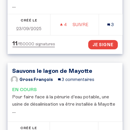
...
CRÉÉ LE
4
4 ABONNÉS
SUIVRE
3
23/09/2025
PÉTITION CITOYENNE : 
11
/150000
signatures
JE SIGNE
Sauvons le lagon de Mayotte
Gross François
3 commentaires
EN COURS
Pour faire face à la pénurie d'eau potable, une
usine de désalinisation va être installée à Mayotte
...
CRÉÉ LE