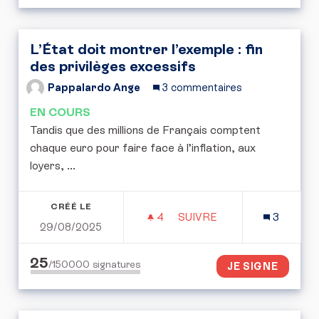
L’État doit montrer l’exemple : fin
des privilèges excessifs
Pappalardo Ange
3 commentaires
EN COURS
Tandis que des millions de Français comptent
chaque euro pour faire face à l’inflation, aux
loyers, ...
CRÉÉ LE
4
4 ABONNÉS
SUIVRE
3
29/08/2025
L’ÉTAT DOIT MONTRER L’
25
/150000
signatures
JE SIGNE