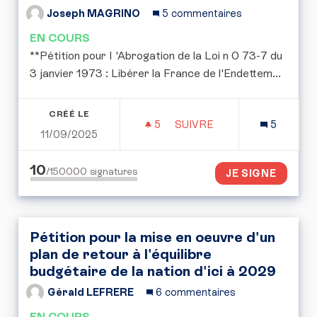
Joseph MAGRINO
5 commentaires
EN COURS
**Pétition pour I 'Abrogation de la Loi n 0 73-7 du
3 janvier 1973 : Libérer la France de l'Endettem...
CRÉÉ LE
5
5 ABONNÉS
SUIVRE
5
11/09/2025
PÉTITION POUR I 'ABROG
10
/150000
signatures
JE SIGNE
Pétition pour la mise en oeuvre d'un
plan de retour à l'équilibre
budgétaire de la nation d'ici à 2029
Gérald LEFRERE
6 commentaires
EN COURS