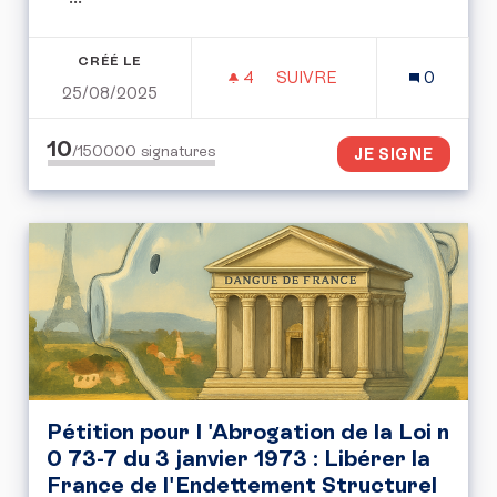
CRÉÉ LE
4
4 ABONNÉS
SUIVRE
0
25/08/2025
RÉDUIRE LA CONSOMMAT
10
/150000
signatures
JE SIGNE
Pétition pour I 'Abrogation de la Loi n
0 73-7 du 3 janvier 1973 : Libérer la
France de l'Endettement Structurel