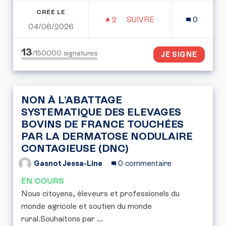
CRÉÉ LE
2
2 ABONNÉS
SUIVRE
0
04/06/2026
FIXER UNE LIMITE À LA 
13
/150000
signatures
JE SIGNE
NON À L’ABATTAGE
SYSTEMATIQUE DES ELEVAGES
BOVINS DE FRANCE TOUCHÉES
PAR LA DERMATOSE NODULAIRE
CONTAGIEUSE (DNC)
Gasnot Jessa-Line
0 commentaire
EN COURS
Nous citoyens, éleveurs et professionels du
monde agricole et soutien du monde
rural.Souhaitons par ...