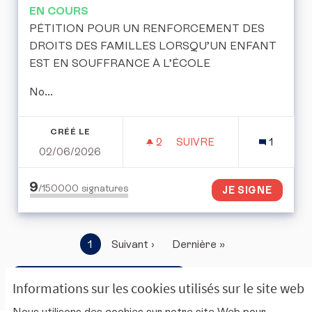
EN COURS
PÉTITION POUR UN RENFORCEMENT DES
DROITS DES FAMILLES LORSQU’UN ENFANT
EST EN SOUFFRANCE À L’ÉCOLE
No...
CRÉÉ LE
2
2 ABONNÉS
SUIVRE
1
02/06/2026
PÉTITION POUR UN REN
9
/150000
signatures
JE SIGNE
1
Suivant ›
Dernière »
Accéder à la corbeille ouverte
Informations sur les cookies utilisés sur le site web
Nous utilisons des cookies sur notre site Web pour