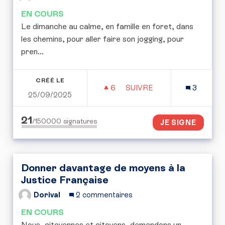
EN COURS
Le dimanche au calme, en famille en foret, dans
les chemins, pour aller faire son jogging, pour
pren...
CRÉÉ LE
6
6 ABONNÉS
SUIVRE
3
25/09/2025
FIN DE LA CHASSE LE D
21
/150000
signatures
JE SIGNE
Donner davantage de moyens à la
Justice Française
Dorival
2 commentaires
EN COURS
Nous, citoyennes et citoyens, demandons un