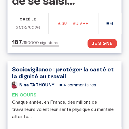
de se saisi...
CRÉÉ LE
32
32 ABONNÉS
SUIVRE
6
31/05/2026
L'APPEL POUR LE DROIT 
187
/150000
signatures
JE SIGNE
Sociovigilance : protéger la santé et
la dignité au travail
Nina TARHOUNY
4 commentaires
EN COURS
Chaque année, en France, des millions de
travailleurs voient leur santé physique ou mentale
atteinte...