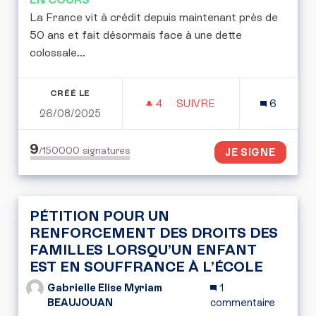
La France vit à crédit depuis maintenant près de
50 ans et fait désormais face à une dette
colossale...
CRÉÉ LE
4
4 ABONNÉS
SUIVRE
6
26/08/2025
PÉTITION POUR LA MISE 
9
/150000
signatures
JE SIGNE
PÉTITION POUR UN
RENFORCEMENT DES DROITS DES
FAMILLES LORSQU’UN ENFANT
EST EN SOUFFRANCE À L’ÉCOLE
Gabrielle Elise Myriam
1
BEAUJOUAN
commentaire