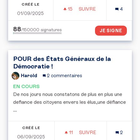
CRÉÉ LE
15
15 ABONNÉS
SUIVRE
4
01/09/2025
SOCIOVIGILANCE : PROTÉ
88
/150000
signatures
JE SIGNE
POUR des États Généraux de la
Démocratie !
Harold
2 commentaires
EN COURS
De nos jours nous constatons de plus en plus une
defiance des citoyens envers les élus,une défiance
...
CRÉÉ LE
11
11 ABONNÉS
SUIVRE
2
06/09/2025
POUR DES ÉTATS GÉNÉRA