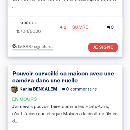
...
CRÉÉ LE
2
2 ABONNÉS
SUIVRE
0
12/04/2026
LUTTE CONTRE LES FREL
6
/150000
signatures
JE SIGNE
Pouvoir surveillé sa maison avec une
caméra dans une ruelle
Karim BENSALEM
0 commentaire
EN COURS
J’aimerais pouvoir faire comme les États-Unis,
c’est-à-dire que chaque Maison a le droit de filmer
d...