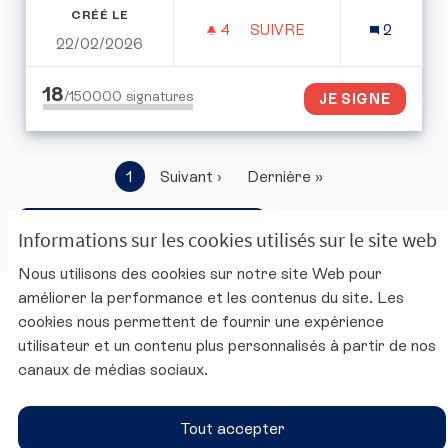
CRÉÉ LE
4
4 ABONNÉS
SUIVRE
2
22/02/2026
DONNER DAVANTAGE DE 
18
/150000
signatures
JE SIGNE
1
Suivant ›
Dernière »
Accéder à la corbeille ouverte
Informations sur les cookies utilisés sur le site web
Nous utilisons des cookies sur notre site Web pour
améliorer la performance et les contenus du site. Les
Charte d'utilisation de la plateforme
cookies nous permettent de fournir une expérience
Mentions légales
utilisateur et un contenu plus personnalisés à partir de nos
Conditions générales d'utilisation
canaux de médias sociaux.
Accessibilité
Paramètres des cookies
Tout accepter
Site du CESE