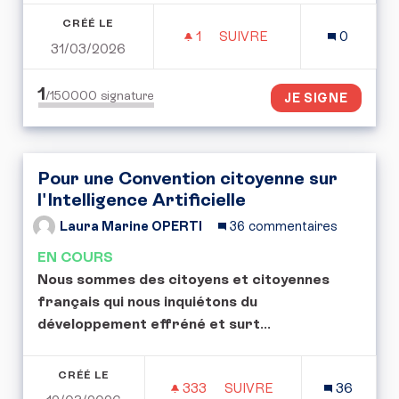
CRÉÉ LE
1
1 ABONNÉ
SUIVRE
0
31/03/2026
POUVOIR SURVEILLÉ SA 
1
/150000
signature
JE SIGNE
Pour une Convention citoyenne sur
l'Intelligence Artificielle
Laura Marine OPERTI
36 commentaires
EN COURS
Nous sommes des citoyens et citoyennes
français qui nous inquiétons du
développement effréné et surt
...
CRÉÉ LE
333
333 ABONNÉS
SUIVRE
36