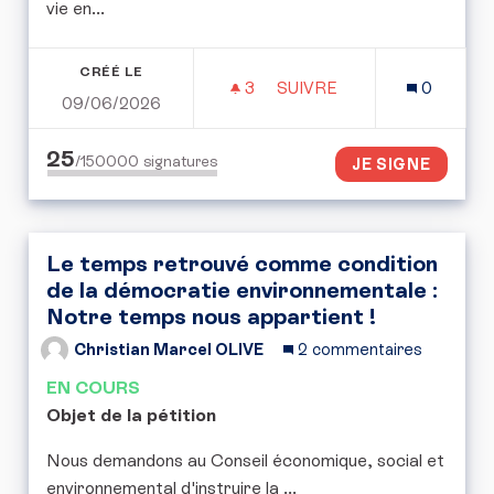
vie en...
CRÉÉ LE
3
3 ABONNÉS
SUIVRE
0
09/06/2026
RENFORCER LA PROTECT
25
/150000
signatures
JE SIGNE
Le temps retrouvé comme condition
de la démocratie environnementale :
Notre temps nous appartient !
Christian Marcel OLIVE
2 commentaires
EN COURS
Objet de la pétition
Nous demandons au Conseil économique, social et
environnemental d'instruire la ...