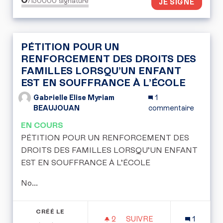
/150000
signature
JE SIGNE
PÉTITION POUR UN
RENFORCEMENT DES DROITS DES
FAMILLES LORSQU’UN ENFANT
EST EN SOUFFRANCE À L’ÉCOLE
Gabrielle Elise Myriam
1
BEAUJOUAN
commentaire
EN COURS
PÉTITION POUR UN RENFORCEMENT DES
DROITS DES FAMILLES LORSQU’UN ENFANT
EST EN SOUFFRANCE À L’ÉCOLE
No...
CRÉÉ LE
2
2 ABONNÉS
SUIVRE
1