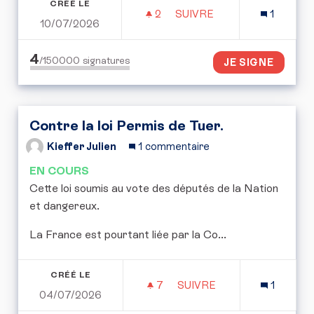
CRÉÉ LE
2
2 ABONNÉS
SUIVRE
1
10/07/2026
POUR UNE RÉPUBLIQUE 
4
/150000
signatures
JE SIGNE
Contre la loi Permis de Tuer.
Kieffer Julien
1 commentaire
EN COURS
Cette loi soumis au vote des députés de la Nation
et dangereux.
La France est pourtant liée par la Co...
CRÉÉ LE
7
7 ABONNÉS
SUIVRE
1
04/07/2026
CONTRE LA LOI PERMIS 