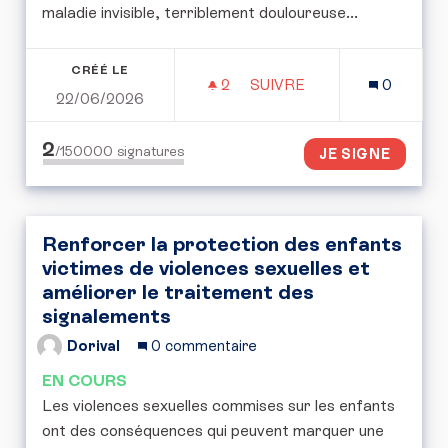
maladie invisible, terriblement douloureuse...
CRÉÉ LE
2
2 ABONNÉS
SUIVRE
0
22/06/2026
PERMETTRE LA PRISE EN
2
/150000
signatures
JE SIGNE
Renforcer la protection des enfants
victimes de violences sexuelles et
améliorer le traitement des
signalements
Dorival
0 commentaire
EN COURS
Les violences sexuelles commises sur les enfants
ont des conséquences qui peuvent marquer une