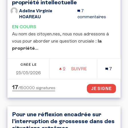
propriété intellectuelle
Adeline Virginie
7
HOAREAU
commentaires
EN COURS
Au nom des citoyen.nes, nous nous adressons à
vous pour aborder une question cruciale :
la
propriété
...
CRÉÉ LE
2
2 ABONNÉS
SUIVRE
7
25/05/2026
POUR UNE CONVENTION 
17
/150000
signatures
JE SIGNE
Pour une réflexion encadrée sur
l’interruption de grossesse dans des
situations extrêmes