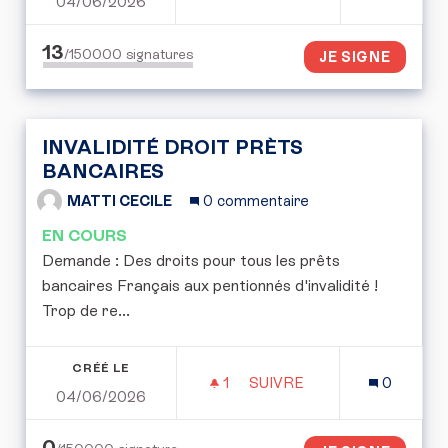
04/06/2026
FIXER UNE LIMITE À LA 
13
/150000
signatures
JE SIGNE
INVALIDITÉ DROIT PRÈTS
BANCAIRES
MATTI CECILE
0 commentaire
EN COURS
Demande : Des droits pour tous les prêts
bancaires Français aux pentionnés d'invalidité !
Trop de re...
CRÉÉ LE
1
1 ABONNÉ
SUIVRE
0
04/06/2026
INVALIDITÉ DROIT PRÈT
0