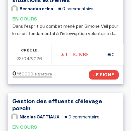
Bernadac erina
0 commentaire
EN COURS
Dans l’esprit du combat mené par Simone Veil pour
le droit fondamental à l’interruption volontaire d...
CRÉÉ LE
1
1 ABONNÉ
SUIVRE
0
23/04/2026
POUR UNE RÉFLEXION E
0
/150000
signature
JE SIGNE
Gestion des effluents d’élevage
porcin
Nicolas CATTIAUX
0 commentaire
EN COURS