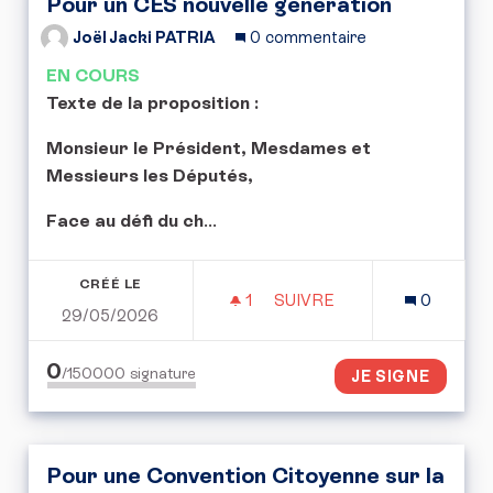
Pour un CES nouvelle génération
Joël Jacki PATRIA
0 commentaire
EN COURS
Texte de la proposition :
Monsieur le Président, Mesdames et
Messieurs les Députés,
Face au défi du ch
...
CRÉÉ LE
1
1 ABONNÉ
SUIVRE
0
29/05/2026
POUR UN CES NOUVELLE
0
/150000
signature
JE SIGNE
Pour une Convention Citoyenne sur la