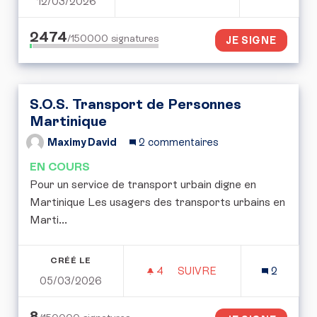
12/03/2026
POUR UNE CONVENTION CI
2474
/150000
signatures
JE SIGNE
S.O.S. Transport de Personnes
Martinique
Maximy David
2 commentaires
EN COURS
Pour un service de transport urbain digne en
Martinique Les usagers des transports urbains en
Marti...
CRÉÉ LE
4
4 ABONNÉS
SUIVRE
2
05/03/2026
S.O.S. TRANSPORT DE 
8