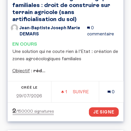
familiales : droit de construire sur
terrain agricole (sans
artificialisation du sol)
Jean-Baptiste Joseph Marie
0
DEMARS
commentaire
EN COURS
Une solution qui ne coute rien à l'Etat : création de
zones agroécologiques familiales
Objectif
:
réd
...
CRÉÉ LE
1
1 ABONNÉ
SUIVRE
0
29/07/2026
CRÉATION DE ZONES AGR
2
/150000
signatures
JE SIGNE