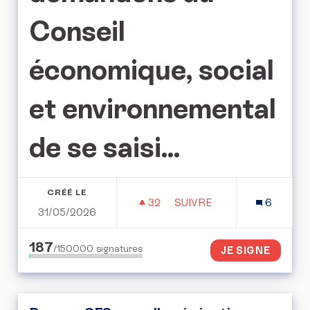
Conseil
économique, social
et environnemental
de se saisi...
CRÉÉ LE
32
32 ABONNÉS
SUIVRE
6
31/05/2026
L'APPEL POUR LE DROIT 
187
/150000
signatures
JE SIGNE