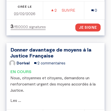
CRÉÉ LE
2
2 ABONNÉS
SUIVRE
0
22/02/2026
PÉTITION POUR UN STAT
3
/150000
signatures
JE SIGNE
Donner davantage de moyens à la
Justice Française
Dorival
2 commentaires
EN COURS
Nous, citoyennes et citoyens, demandons un
renforcement urgent des moyens accordés à la
Justice.
Les ...