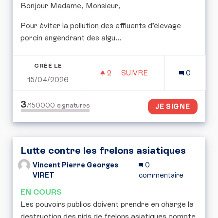
Bonjour Madame, Monsieur,
Pour éviter la pollution des effluents d’élevage
porcin engendrant des algu...
CRÉÉ LE
2
2 ABONNÉS
SUIVRE
0
15/04/2026
GESTION DES EFFLUENT
3
/150000
signatures
JE SIGNE
Lutte contre les frelons asiatiques
Vincent Pierre Georges
0
VIRET
commentaire
EN COURS
Les pouvoirs publics doivent prendre en charge la
destruction des nids de frelons asiatiques compte