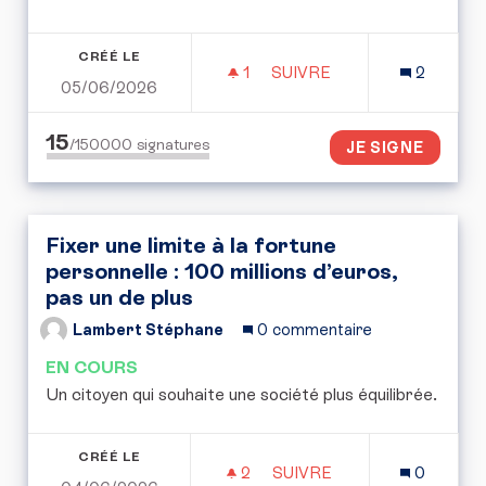
CRÉÉ LE
1
1 ABONNÉ
SUIVRE
2
05/06/2026
LE TEMPS RETROUVÉ CO
15
/150000
signatures
JE SIGNE
Fixer une limite à la fortune
personnelle : 100 millions d’euros,
pas un de plus
Lambert Stéphane
0 commentaire
EN COURS
Un citoyen qui souhaite une société plus équilibrée.
CRÉÉ LE
2
2 ABONNÉS
SUIVRE
0