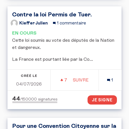
Contre la loi Permis de Tuer.
Kieffer Julien
1 commentaire
EN COURS
Cette loi soumis au vote des députés de la Nation
et dangereux.
La France est pourtant liée par la Co...
CRÉÉ LE
7
7 ABONNÉS
SUIVRE
1
04/07/2026
CONTRE LA LOI PERMIS 
44
/150000
signatures
JE SIGNE
Pour une Convention Citoyenne sur la