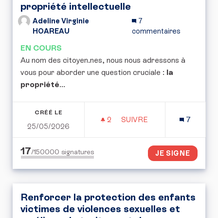
propriété intellectuelle
Adeline Virginie
7
HOAREAU
commentaires
EN COURS
Au nom des citoyen.nes, nous nous adressons à
vous pour aborder une question cruciale :
la
propriété
...
CRÉÉ LE
2
2 ABONNÉS
SUIVRE
7
25/05/2026
POUR UNE CONVENTION 
17
/150000
signatures
JE SIGNE
Renforcer la protection des enfants
victimes de violences sexuelles et