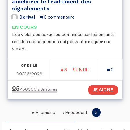
améliorer le traitement des
signalements
Dorival
0 commentaire
EN COURS
Les violences sexuelles commises sur les enfants
ont des conséquences qui peuvent marquer une
vie en...
CRÉÉ LE
3
3 ABONNÉS
SUIVRE
0
09/06/2026
RENFORCER LA PROTECT
25
/150000
signatures
JE SIGNE
« Première
‹ Précédent
3
Accéder à la corbeille ouverte