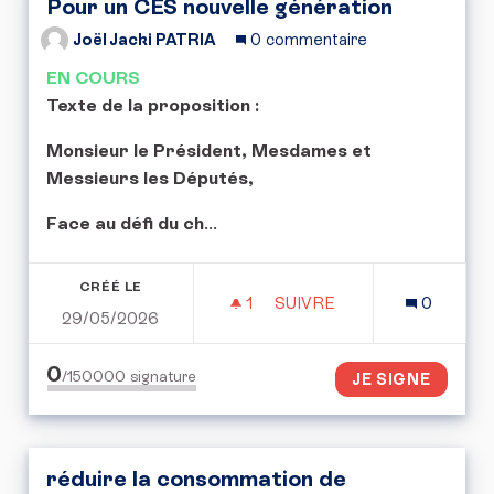
Pour un CES nouvelle génération
Joël Jacki PATRIA
0 commentaire
EN COURS
Texte de la proposition :
Monsieur le Président, Mesdames et
Messieurs les Députés,
Face au défi du ch
...
CRÉÉ LE
1
1 ABONNÉ
SUIVRE
0
29/05/2026
POUR UN CES NOUVELLE
0
/150000
signature
JE SIGNE
réduire la consommation de