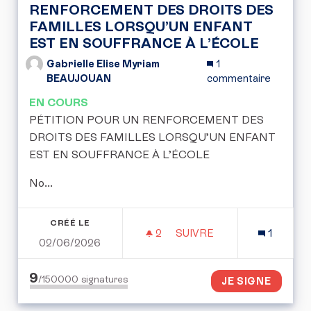
RENFORCEMENT DES DROITS DES
FAMILLES LORSQU’UN ENFANT
EST EN SOUFFRANCE À L’ÉCOLE
Gabrielle Elise Myriam
1
BEAUJOUAN
commentaire
EN COURS
PÉTITION POUR UN RENFORCEMENT DES
DROITS DES FAMILLES LORSQU’UN ENFANT
EST EN SOUFFRANCE À L’ÉCOLE
No...
CRÉÉ LE
2
2 ABONNÉS
SUIVRE
1
02/06/2026
PÉTITION POUR UN REN
9
/150000
signatures
JE SIGNE