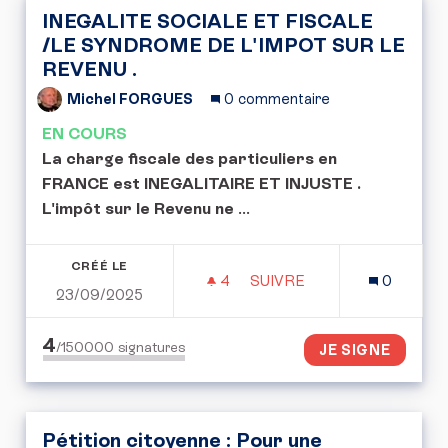
INEGALITE SOCIALE ET FISCALE
/LE SYNDROME DE L'IMPOT SUR LE
REVENU .
Michel FORGUES
0 commentaire
EN COURS
La charge fiscale des particuliers en
FRANCE est INEGALITAIRE ET INJUSTE .
L'impôt sur le Revenu ne
...
CRÉÉ LE
4
4 ABONNÉS
SUIVRE
0
23/09/2025
INEGALITE SOCIALE ET F
4
/150000
signatures
JE SIGNE
Pétition citoyenne : Pour une