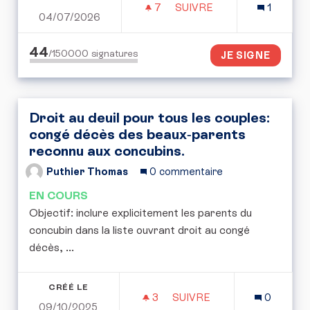
7
7 ABONNÉS
SUIVRE
1
04/07/2026
CONTRE LA LOI PERMIS 
44
/150000
signatures
JE SIGNE
Droit au deuil pour tous les couples:
congé décès des beaux‑parents
reconnu aux concubins.
Puthier Thomas
0 commentaire
EN COURS
Objectif: inclure explicitement les parents du
concubin dans la liste ouvrant droit au congé
décès, ...
CRÉÉ LE
3
3 ABONNÉS
SUIVRE
0
09/10/2025
DROIT AU DEUIL POUR 