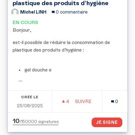
plastique des produits d'hygiène
Michel LINH
0 commentaire
EN COURS
Bonjour,
est-il possible de réduire la consommation de
plastique des produits d'hygiène :
gel douche e
...
CRÉÉ LE
4
4 ABONNÉS
SUIVRE
0
25/08/2025
RÉDUIRE LA CONSOMMAT
10
/150000
signatures
JE SIGNE