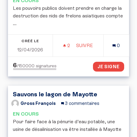
EN COURS
Les pouvoirs publics doivent prendre en charge la
destruction des nids de frelons asiatiques compte
...
CRÉÉ LE
2
2 ABONNÉS
SUIVRE
0
12/04/2026
LUTTE CONTRE LES FREL
6
/150000
signatures
JE SIGNE
Sauvons le lagon de Mayotte
Gross François
3 commentaires
EN COURS
Pour faire face à la pénurie d'eau potable, une
usine de désalinisation va être installée à Mayotte
...