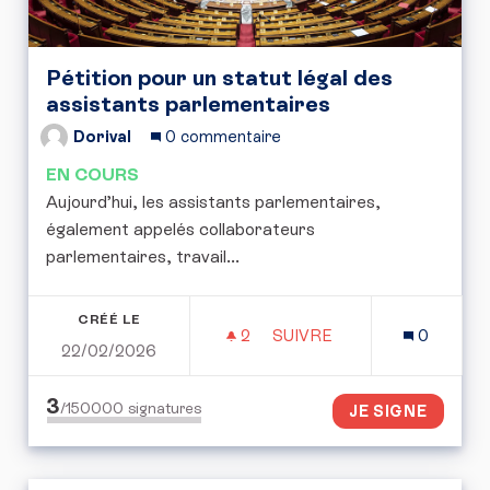
Pétition pour un statut légal des
assistants parlementaires
Dorival
0 commentaire
EN COURS
Aujourd’hui, les assistants parlementaires,
également appelés collaborateurs
parlementaires, travail...
CRÉÉ LE
2
2 ABONNÉS
SUIVRE
0
22/02/2026
PÉTITION POUR UN STAT
3
/150000
signatures
JE SIGNE