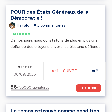
POUR des États Généraux de la
Démocratie !
Harold
2 commentaires
EN COURS
De nos jours nous constatons de plus en plus une
defiance des citoyens envers les élus,une défiance
...
CRÉÉ LE
11
11 ABONNÉS
SUIVRE
2
06/09/2025
POUR DES ÉTATS GÉNÉRA
56
/150000
signatures
JE SIGNE
Le temps retrouvé comme condition