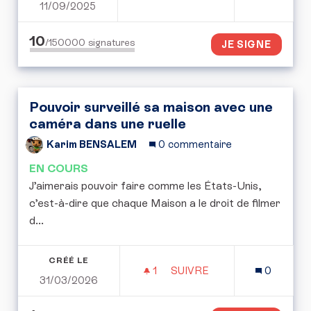
11/09/2025
PÉTITION POUR I 'ABROG
10
/150000
signatures
JE SIGNE
Pouvoir surveillé sa maison avec une
caméra dans une ruelle
Karim BENSALEM
0 commentaire
EN COURS
J’aimerais pouvoir faire comme les États-Unis,
c’est-à-dire que chaque Maison a le droit de filmer
d...
CRÉÉ LE
1
1 ABONNÉ
SUIVRE
0
31/03/2026
POUVOIR SURVEILLÉ SA 