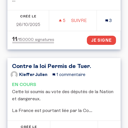
CRÉÉ LE
5
5 ABONNÉS
SUIVRE
3
26/10/2025
SAUVONS LE LAGON DE 
11
/150000
signatures
JE SIGNE
Contre la loi Permis de Tuer.
Kieffer Julien
1 commentaire
EN COURS
Cette loi soumis au vote des députés de la Nation
et dangereux.
La France est pourtant liée par la Co...
CRÉÉ LE