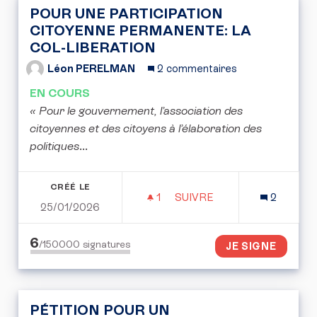
POUR UNE PARTICIPATION
CITOYENNE PERMANENTE: LA
COL-LIBERATION
Léon PERELMAN
2 commentaires
EN COURS
« Pour le gouvernement, l’association des
citoyennes et des citoyens à l’élaboration des
politiques
...
CRÉÉ LE
1
1 ABONNÉ
SUIVRE
2
25/01/2026
POUR UNE PARTICIPATIO
6
/150000
signatures
JE SIGNE
PÉTITION POUR UN