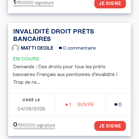
1
/150000
signature
JE SIGNE
INVALIDITÉ DROIT PRÈTS
BANCAIRES
MATTI CECILE
0 commentaire
EN COURS
Demande : Des droits pour tous les prêts
bancaires Français aux pentionnés d'invalidité !
Trop de re...
CRÉÉ LE
1
1 ABONNÉ
SUIVRE
0
04/06/2026
INVALIDITÉ DROIT PRÈT
0
/150000
signature
JE SIGNE