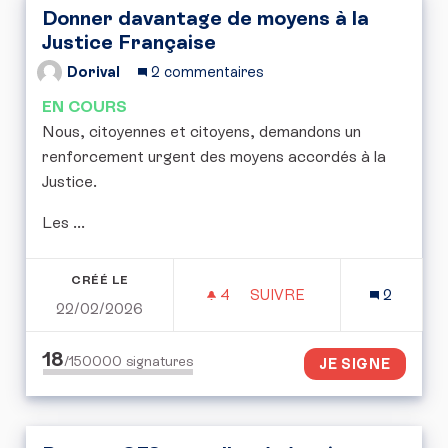
Donner davantage de moyens à la
Justice Française
Dorival
2 commentaires
EN COURS
Nous, citoyennes et citoyens, demandons un
renforcement urgent des moyens accordés à la
Justice.
Les ...
CRÉÉ LE
4
4 ABONNÉS
SUIVRE
2
22/02/2026
DONNER DAVANTAGE DE 
18
/150000
signatures
JE SIGNE