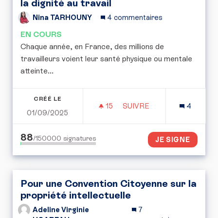
la dignité au travail
Nina TARHOUNY
4 commentaires
EN COURS
Chaque année, en France, des millions de
travailleurs voient leur santé physique ou mentale
atteinte...
CRÉÉ LE
15
15 ABONNÉS
SUIVRE
4
01/09/2025
SOCIOVIGILANCE : PROTÉ
88
/150000
signatures
JE SIGNE
Pour une Convention Citoyenne sur la
propriété intellectuelle
Adeline Virginie
7