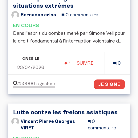
situations extrêmes
Bernadac erina
0 commentaire
EN COURS
Dans l’esprit du combat mené par Simone Veil pour
le droit fondamental à l’interruption volontaire d...
CRÉÉ LE
1
1 ABONNÉ
SUIVRE
0
23/04/2026
POUR UNE RÉFLEXION E
0
/150000
signature
JE SIGNE
Lutte contre les frelons asiatiques
Vincent Pierre Georges
0
VIRET
commentaire