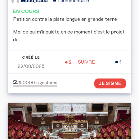
Moudjitaba
1 commentaire
EN COURS
Pétition contre la piste longue en grande terre
Moi ce qui m’inquiète en ce moment c’est le projet
de...
CRÉÉ LE
2
2 ABONNÉS
SUIVRE
1
22/08/2025
PÉTITION CONTRE LA PI
2
/150000
signatures
JE SIGNE