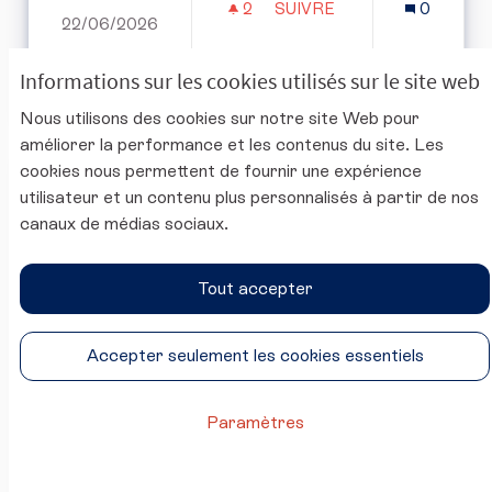
2
2 ABONNÉS
SUIVRE
0
22/06/2026
PERMETTRE LA PRISE EN
2
Informations sur les cookies utilisés sur le site web
/150000
signatures
JE SIGNE
Nous utilisons des cookies sur notre site Web pour
améliorer la performance et les contenus du site. Les
cookies nous permettent de fournir une expérience
Nous aussi nous voulons dire "Non à
utilisateur et un contenu plus personnalisés à partir de nos
la loi Duplomb"
canaux de médias sociaux.
Thanst
2 commentaires
EN COURS
Tout accepter
Nous sommes nombreuses et nombreux à n’avoir
pas eu accès à la plateforme des pétitions de
Accepter seulement les cookies essentiels
l’Assembl...
Paramètres
CRÉÉ LE
4
4 ABONNÉS
SUIVRE
2
11/09/2025
NOUS AUSSI NOUS VOULO