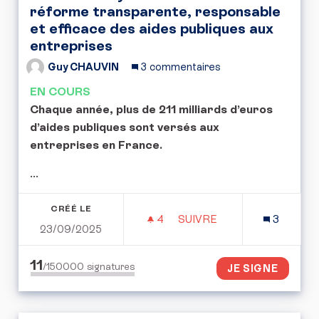
réforme transparente, responsable
et efficace des aides publiques aux
entreprises
Guy CHAUVIN
3 commentaires
EN COURS
Chaque année, plus de 211 milliards d’euros
d’aides publiques sont versés aux
entreprises en France.
...
CRÉÉ LE
4
4 ABONNÉS
SUIVRE
3
23/09/2025
PÉTITION CITOYENNE : 
11
/150000
signatures
JE SIGNE