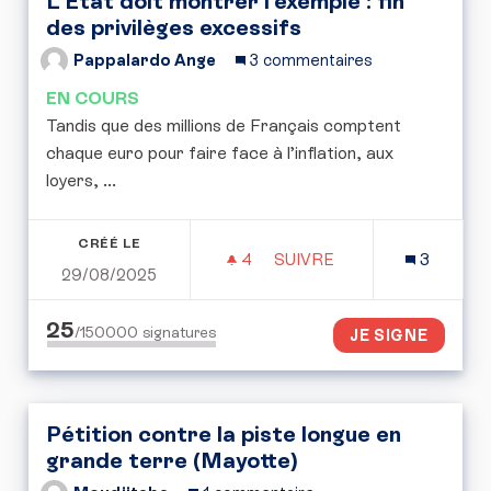
L’État doit montrer l’exemple : fin
des privilèges excessifs
Pappalardo Ange
3 commentaires
EN COURS
Tandis que des millions de Français comptent
chaque euro pour faire face à l’inflation, aux
loyers, ...
CRÉÉ LE
4
4 ABONNÉS
SUIVRE
3
29/08/2025
L’ÉTAT DOIT MONTRER L’
25
/150000
signatures
JE SIGNE
Pétition contre la piste longue en
grande terre (Mayotte)