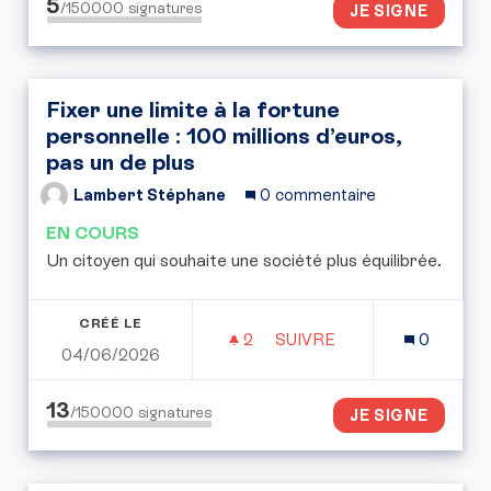
5
/150000
signatures
JE SIGNE
Fixer une limite à la fortune
personnelle : 100 millions d’euros,
pas un de plus
Lambert Stéphane
0 commentaire
EN COURS
Un citoyen qui souhaite une société plus équilibrée.
CRÉÉ LE
2
2 ABONNÉS
SUIVRE
0
04/06/2026
FIXER UNE LIMITE À LA 
13
/150000
signatures
JE SIGNE