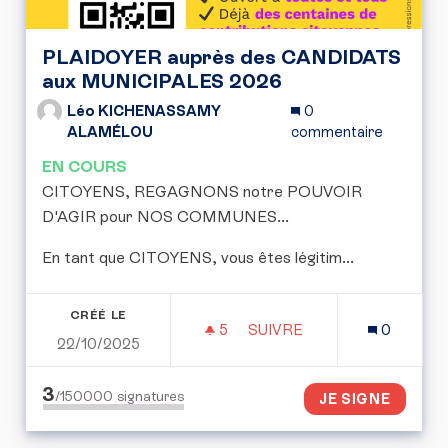
PLAIDOYER auprès des CANDIDATS
aux MUNICIPALES 2026
Léo KICHENASSAMY
0
ALAMÉLOU
commentaire
EN COURS
CITOYENS, REGAGNONS notre POUVOIR
D'AGIR pour NOS COMMUNES...
En tant que CITOYENS, vous êtes légitim...
CRÉÉ LE
5
5 ABONNÉS
SUIVRE
0
22/10/2025
PLAIDOYER AUPRÈS DES 
3
/150000
signatures
JE SIGNE