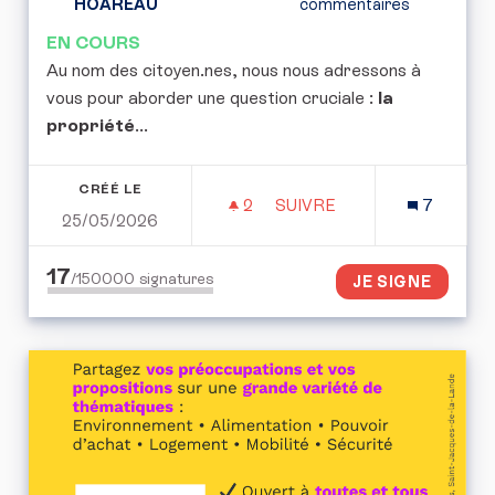
HOAREAU
commentaires
EN COURS
Au nom des citoyen.nes, nous nous adressons à
vous pour aborder une question cruciale :
la
propriété
...
CRÉÉ LE
2
2 ABONNÉS
SUIVRE
7
25/05/2026
POUR UNE CONVENTION 
17
/150000
signatures
JE SIGNE