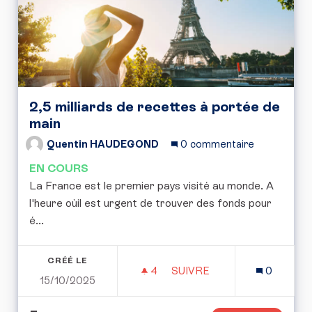
2,5 milliards de recettes à portée de
main
Quentin HAUDEGOND
0 commentaire
EN COURS
La France est le premier pays visité au monde. A
l'heure oùil est urgent de trouver des fonds pour
é...
CRÉÉ LE
4
4 ABONNÉS
SUIVRE
0
15/10/2025
2,5 MILLIARDS DE RECET