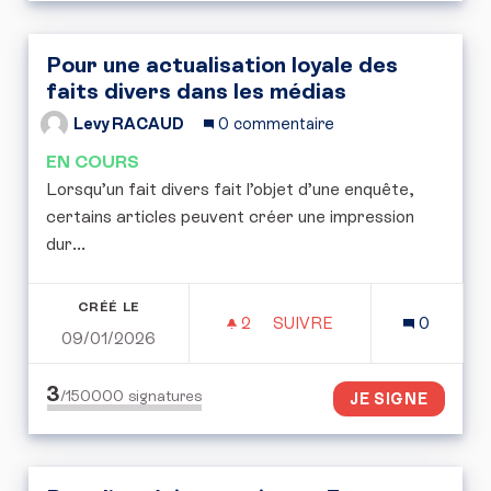
Pour une actualisation loyale des
faits divers dans les médias
Levy RACAUD
0 commentaire
EN COURS
Lorsqu’un fait divers fait l’objet d’une enquête,
certains articles peuvent créer une impression
dur...
CRÉÉ LE
2
2 ABONNÉS
SUIVRE
0
09/01/2026
POUR UNE ACTUALISATIO
3
/150000
signatures
JE SIGNE