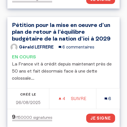
Pétition pour la mise en oeuvre d'un
plan de retour à l'équilibre
budgétaire de la nation d'ici à 2029
Gérald LEFRERE
6 commentaires
EN COURS
La France vit à crédit depuis maintenant près de
50 ans et fait désormais face à une dette
colossale...
CRÉÉ LE
4
4 ABONNÉS
SUIVRE
6
26/08/2025
PÉTITION POUR LA MISE 
9
/150000
signatures
JE SIGNE