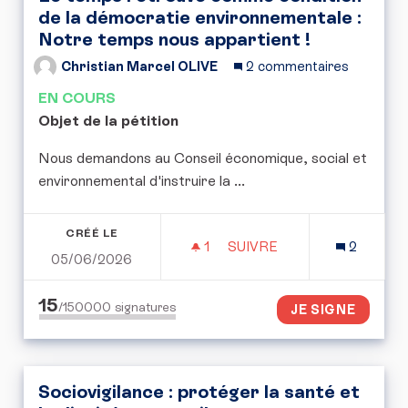
de la démocratie environnementale :
Notre temps nous appartient !
Christian Marcel OLIVE
2 commentaires
EN COURS
Objet de la pétition
Nous demandons au Conseil économique, social et
environnemental d'instruire la ...
CRÉÉ LE
1
1 ABONNÉ
SUIVRE
2
05/06/2026
LE TEMPS RETROUVÉ CO
15
/150000
signatures
JE SIGNE
Sociovigilance : protéger la santé et