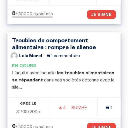
8
/150000
signatures
JE SIGNE
Troubles du comportement
alimentaire : rompre le silence
Lola Morel
1 commentaire
EN COURS
L’acuité avec laquelle
les troubles alimentaires
se répandent
dans nos sociétés détonne avec le
sile...
CRÉÉ LE
4
4 ABONNÉS
SUIVRE
1
31/08/2025
TROUBLES DU COMPORTE
6
/150000
signatures
JE SIGNE