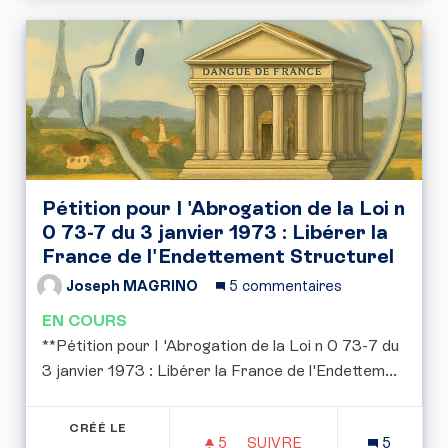
Pétition pour I 'Abrogation de la Loi n
0 73-7 du 3 janvier 1973 : Libérer la
France de l'Endettement Structurel
Joseph MAGRINO
5 commentaires
EN COURS
**Pétition pour I 'Abrogation de la Loi n 0 73-7 du
3 janvier 1973 : Libérer la France de l'Endettem...
CRÉÉ LE
5
5 ABONNÉS
SUIVRE
5