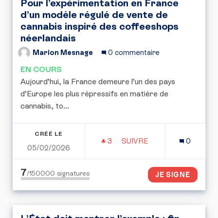
Pour l’expérimentation en France
d’un modèle régulé de vente de
cannabis inspiré des coffeeshops
néerlandais
Marion Mesnage
0 commentaire
EN COURS
Aujourd’hui, la France demeure l’un des pays
d’Europe les plus répressifs en matière de
cannabis, to...
CRÉÉ LE
3
3 ABONNÉS
SUIVRE
0
05/02/2026
POUR L’EXPÉRIMENTATI
7
/150000
signatures
JE SIGNE