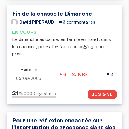
Fin de la chasse le Dimanche
David PIPERAUD
3 commentaires
EN COURS
Le dimanche au calme, en famille en foret, dans
les chemins, pour aller faire son jogging, pour
pren...
CRÉÉ LE
6
6 ABONNÉS
SUIVRE
3
25/09/2025
FIN DE LA CHASSE LE D
21
/150000
signatures
JE SIGNE
Pour une réflexion encadrée sur
l’interruption de grossesse dans des