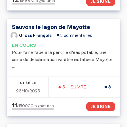
12
/150000
signatures
JE SIGNE
Sauvons le lagon de Mayotte
Gross François
3 commentaires
EN COURS
Pour faire face à la pénurie d'eau potable, une
usine de désalinisation va être installée à Mayotte
...
CRÉÉ LE
5
5 ABONNÉS
SUIVRE
3
26/10/2025
SAUVONS LE LAGON DE 
11
/150000
signatures
JE SIGNE