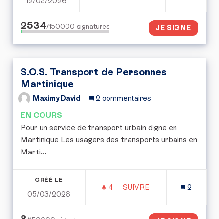
12/03/2026
POUR UNE CONVENTION CI
2534
/150000
signatures
JE SIGNE
S.O.S. Transport de Personnes
Martinique
Maximy David
2 commentaires
EN COURS
Pour un service de transport urbain digne en
Martinique Les usagers des transports urbains en
Marti...
CRÉÉ LE
4
4 ABONNÉS
SUIVRE
2
05/03/2026
S.O.S. TRANSPORT DE 
8