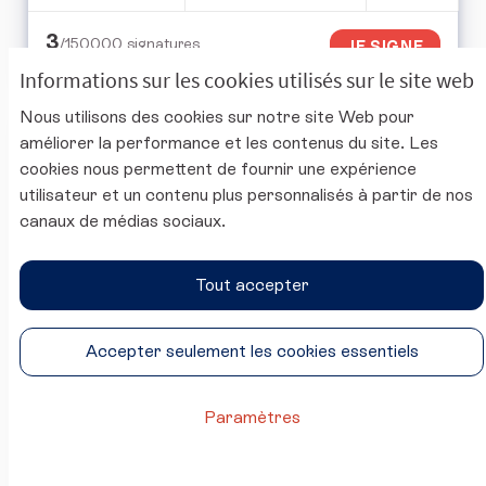
3
/150000
signatures
JE SIGNE
Informations sur les cookies utilisés sur le site web
Nous utilisons des cookies sur notre site Web pour
améliorer la performance et les contenus du site. Les
cookies nous permettent de fournir une expérience
utilisateur et un contenu plus personnalisés à partir de nos
canaux de médias sociaux.
Tout accepter
2,5 milliards de recettes à portée de
main
Accepter seulement les cookies essentiels
Quentin HAUDEGOND
0 commentaire
EN COURS
Paramètres
La France est le premier pays visité au monde. A
l'heure oùil est urgent de trouver des fonds pour