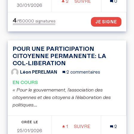
2
2 ABONNÉS
SUIVRE
0
30/01/2026
POUR UN ENSEIGNEMENT
4
/150000
signatures
JE SIGNE
POUR UNE PARTICIPATION
CITOYENNE PERMANENTE: LA
COL-LIBERATION
Léon PERELMAN
2 commentaires
EN COURS
« Pour le gouvernement, l’association des
citoyennes et des citoyens à l’élaboration des
politiques
...
CRÉÉ LE
1
1 ABONNÉ
SUIVRE
2
25/01/2026
POUR UNE PARTICIPATIO