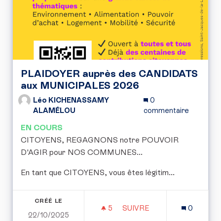
PLAIDOYER auprès des CANDIDATS
aux MUNICIPALES 2026
Léo KICHENASSAMY
0
ALAMÉLOU
commentaire
EN COURS
CITOYENS, REGAGNONS notre POUVOIR
D'AGIR pour NOS COMMUNES...
En tant que CITOYENS, vous êtes légitim...
CRÉÉ LE
5
5 ABONNÉS
SUIVRE
0
22/10/2025
PLAIDOYER AUPRÈS DES 