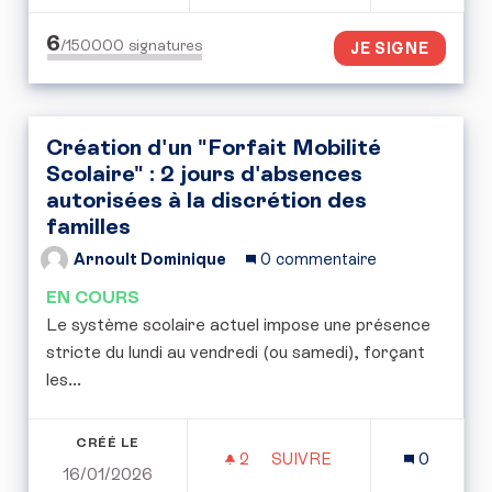
6
/150000
signatures
JE SIGNE
Création d'un "Forfait Mobilité
Scolaire" : 2 jours d'absences
autorisées à la discrétion des
familles
Arnoult Dominique
0 commentaire
EN COURS
Le système scolaire actuel impose une présence
stricte du lundi au vendredi (ou samedi), forçant
les...
CRÉÉ LE
2
2 ABONNÉS
SUIVRE
0
16/01/2026
CRÉATION D'UN "FORFAIT