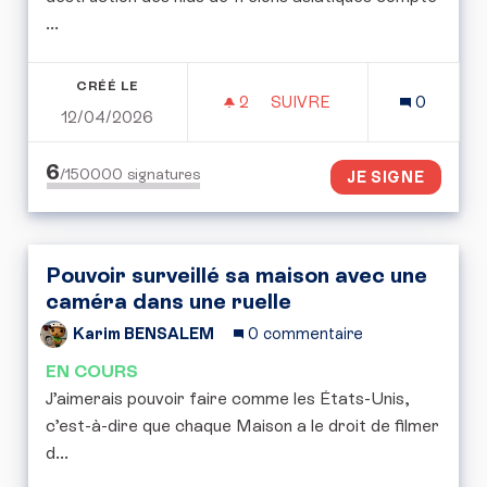
...
CRÉÉ LE
2
2 ABONNÉS
SUIVRE
0
12/04/2026
LUTTE CONTRE LES FREL
6
/150000
signatures
JE SIGNE
Pouvoir surveillé sa maison avec une
caméra dans une ruelle
Karim BENSALEM
0 commentaire
EN COURS
J’aimerais pouvoir faire comme les États-Unis,
c’est-à-dire que chaque Maison a le droit de filmer
d...