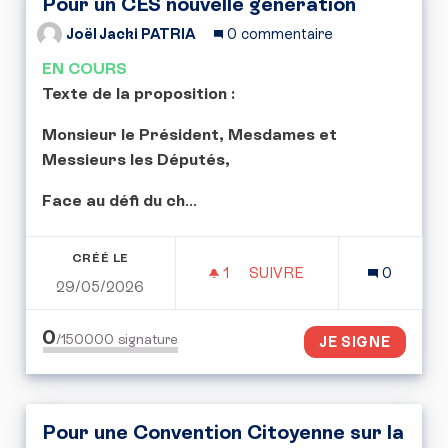
Pour un CES nouvelle génération
Joël Jacki PATRIA
0 commentaire
EN COURS
Texte de la proposition :
Monsieur le Président, Mesdames et
Messieurs les Députés,
Face au défi du ch
...
CRÉÉ LE
1
1 ABONNÉ
SUIVRE
0
29/05/2026
POUR UN CES NOUVELLE
0
/150000
signature
JE SIGNE
Pour une Convention Citoyenne sur la