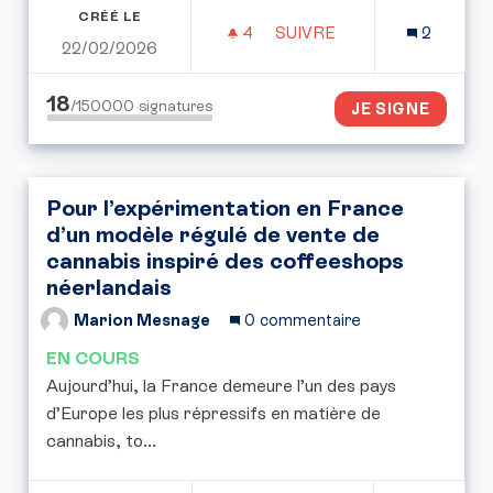
CRÉÉ LE
4
4 ABONNÉS
SUIVRE
2
22/02/2026
DONNER DAVANTAGE DE 
18
/150000
signatures
JE SIGNE
Pour l’expérimentation en France
d’un modèle régulé de vente de
cannabis inspiré des coffeeshops
néerlandais
Marion Mesnage
0 commentaire
EN COURS
Aujourd’hui, la France demeure l’un des pays
d’Europe les plus répressifs en matière de
cannabis, to...