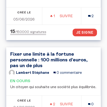
CRÉÉ LE
1
1 ABONNÉ
SUIVRE
2
05/06/2026
LE TEMPS RETROUVÉ CO
15
/150000
signatures
JE SIGNE
Fixer une limite à la fortune
personnelle : 100 millions d’euros,
pas un de plus
Lambert Stéphane
0 commentaire
EN COURS
Un citoyen qui souhaite une société plus équilibrée.
CRÉÉ LE
2
2 ABONNÉS
SUIVRE
0