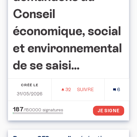
Conseil
économique, social
et environnemental
de se saisi...
CRÉÉ LE
32
32 ABONNÉS
SUIVRE
6
31/05/2026
L'APPEL POUR LE DROIT 
187
/150000
signatures
JE SIGNE