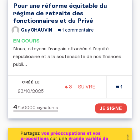
Pour une réforme équitable du
régime de retraite des
fonctionnaires et du Privé
Guy CHAUVIN
1 commentaire
EN COURS
Nous, citoyens français attachés à l’équité
républicaine et à la soutenabilité de nos finances
publi...
CRÉÉ LE
3
3 ABONNÉS
SUIVRE
1
23/10/2025
POUR UNE RÉFORME ÉQUI
4
/150000
signatures
JE SIGNE