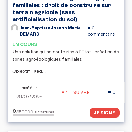
familiales : droit de construire sur
terrain agricole (sans
artificialisation du sol)
Jean-Baptiste Joseph Marie
0
DEMARS
commentaire
EN COURS
Une solution qui ne coute rien à l'Etat : création de
zones agroécologiques familiales
Objectif
:
réd
...
CRÉÉ LE
1
1 ABONNÉ
SUIVRE
0
29/07/2026
CRÉATION DE ZONES AGR
2
/150000
signatures
JE SIGNE