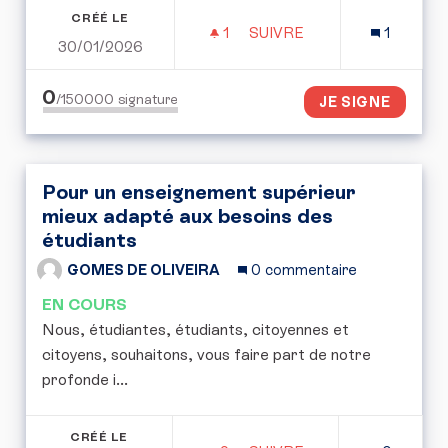
CRÉÉ LE
1
1 ABONNÉ
SUIVRE
1
30/01/2026
PLAN DE RELANCE PAR L
0
/150000
signature
JE SIGNE
Pour un enseignement supérieur
mieux adapté aux besoins des
étudiants
GOMES DE OLIVEIRA
0 commentaire
EN COURS
Nous, étudiantes, étudiants, citoyennes et
citoyens, souhaitons, vous faire part de notre
profonde i...
CRÉÉ LE