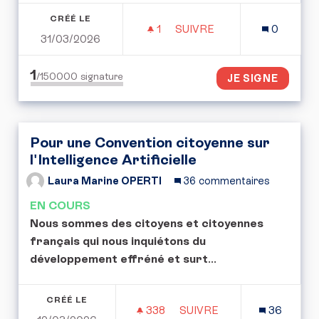
CRÉÉ LE
1
1 ABONNÉ
SUIVRE
0
31/03/2026
POUVOIR SURVEILLÉ SA 
1
/150000
signature
JE SIGNE
Pour une Convention citoyenne sur
l'Intelligence Artificielle
Laura Marine OPERTI
36 commentaires
EN COURS
Nous sommes des citoyens et citoyennes
français qui nous inquiétons du
développement effréné et surt
...
CRÉÉ LE
338
338 ABONNÉS
SUIVRE
36