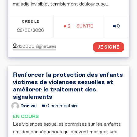
maladie invisible, terriblement douloureuse...
CRÉÉ LE
2
2 ABONNÉS
SUIVRE
0
22/06/2026
PERMETTRE LA PRISE EN
2
/150000
signatures
JE SIGNE
Renforcer la protection des enfants
victimes de violences sexuelles et
améliorer le traitement des
signalements
Dorival
0 commentaire
EN COURS
Les violences sexuelles commises sur les enfants
ont des conséquences qui peuvent marquer une