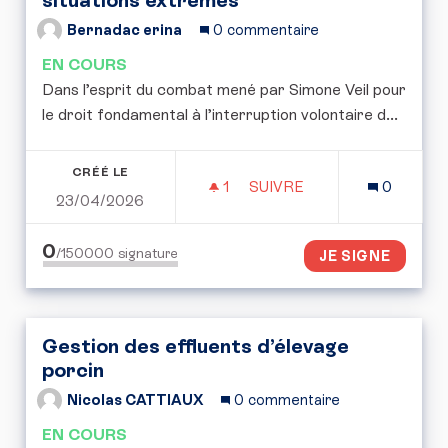
Bernadac erina
0 commentaire
EN COURS
Dans l’esprit du combat mené par Simone Veil pour
le droit fondamental à l’interruption volontaire d...
CRÉÉ LE
1
1 ABONNÉ
SUIVRE
0
23/04/2026
POUR UNE RÉFLEXION E
0
/150000
signature
JE SIGNE
Gestion des effluents d’élevage
porcin
Nicolas CATTIAUX
0 commentaire
EN COURS