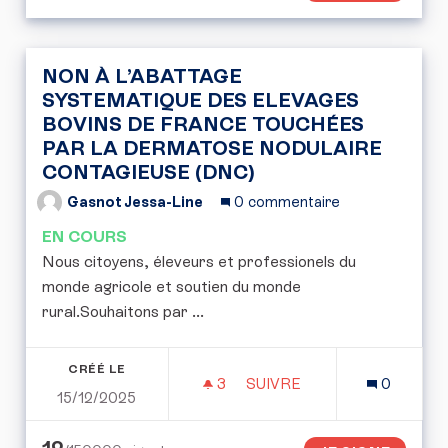
NON À L’ABATTAGE
SYSTEMATIQUE DES ELEVAGES
BOVINS DE FRANCE TOUCHÉES
PAR LA DERMATOSE NODULAIRE
CONTAGIEUSE (DNC)
Gasnot Jessa-Line
0 commentaire
EN COURS
Nous citoyens, éleveurs et professionels du
monde agricole et soutien du monde
rural.Souhaitons par ...
CRÉÉ LE
3
3 ABONNÉS
SUIVRE
0
15/12/2025
NON À L’ABATTAGE SYST