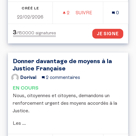
CRÉÉ LE
2
2 ABONNÉS
SUIVRE
0
22/02/2026
PÉTITION POUR UN STAT
3
/150000
signatures
JE SIGNE
Donner davantage de moyens à la
Justice Française
Dorival
2 commentaires
EN COURS
Nous, citoyennes et citoyens, demandons un
renforcement urgent des moyens accordés à la
Justice.
Les ...