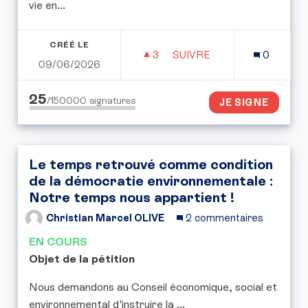
vie en...
CRÉÉ LE
3
3 ABONNÉS
SUIVRE
0
09/06/2026
RENFORCER LA PROTECT
25
/150000
signatures
JE SIGNE
Le temps retrouvé comme condition
de la démocratie environnementale :
Notre temps nous appartient !
Christian Marcel OLIVE
2 commentaires
EN COURS
Objet de la pétition
Nous demandons au Conseil économique, social et
environnemental d'instruire la ...