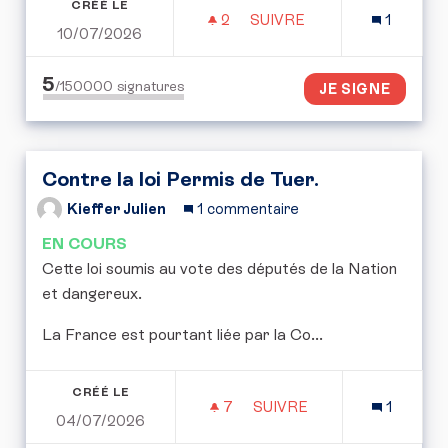
CRÉÉ LE
2
2 ABONNÉS
SUIVRE
1
10/07/2026
POUR UNE RÉPUBLIQUE 
5
/150000
signatures
JE SIGNE
Contre la loi Permis de Tuer.
Kieffer Julien
1 commentaire
EN COURS
Cette loi soumis au vote des députés de la Nation
et dangereux.
La France est pourtant liée par la Co...
CRÉÉ LE
7
7 ABONNÉS
SUIVRE
1
04/07/2026
CONTRE LA LOI PERMIS 