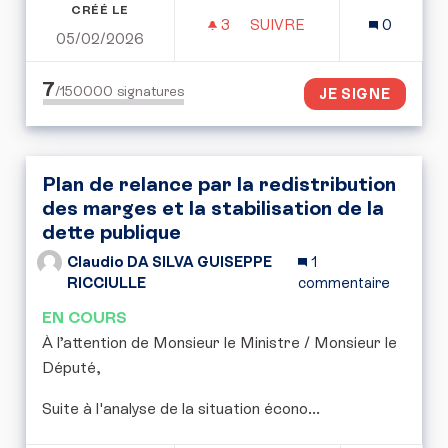
CRÉÉ LE
3
3 ABONNÉS
SUIVRE
0
05/02/2026
POUR L’EXPÉRIMENTATI
7
/150000
signatures
JE SIGNE
Plan de relance par la redistribution
des marges et la stabilisation de la
dette publique
Claudio DA SILVA GUISEPPE
1
RICCIULLE
commentaire
EN COURS
​À l’attention de Monsieur le Ministre / Monsieur le
Député,
​Suite à l'analyse de la situation écono...