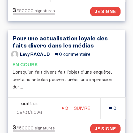
3
/150000
signatures
JE SIGNE
Pour une actualisation loyale des
faits divers dans les médias
Levy RACAUD
0 commentaire
EN COURS
Lorsqu’un fait divers fait l’objet d’une enquête,
certains articles peuvent créer une impression
dur...
CRÉÉ LE
2
2 ABONNÉS
SUIVRE
0
09/01/2026
POUR UNE ACTUALISATIO
3
/150000
signatures
JE SIGNE