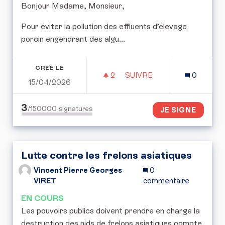
Bonjour Madame, Monsieur,
Pour éviter la pollution des effluents d’élevage
porcin engendrant des algu...
CRÉÉ LE
2
2 ABONNÉS
SUIVRE
0
15/04/2026
GESTION DES EFFLUENT
3
/150000
signatures
JE SIGNE
Lutte contre les frelons asiatiques
Vincent Pierre Georges
0
VIRET
commentaire
EN COURS
Les pouvoirs publics doivent prendre en charge la
destruction des nids de frelons asiatiques compte