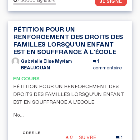
/150000
signature
JE SIGNE
PÉTITION POUR UN
RENFORCEMENT DES DROITS DES
FAMILLES LORSQU’UN ENFANT
EST EN SOUFFRANCE À L’ÉCOLE
Gabrielle Elise Myriam
1
BEAUJOUAN
commentaire
EN COURS
PÉTITION POUR UN RENFORCEMENT DES
DROITS DES FAMILLES LORSQU’UN ENFANT
EST EN SOUFFRANCE À L’ÉCOLE
No...
CRÉÉ LE
2
2 ABONNÉS
SUIVRE
1