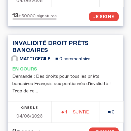
04/06/2026
FIXER UNE LIMITE À LA 
13
/150000
signatures
JE SIGNE
INVALIDITÉ DROIT PRÈTS
BANCAIRES
MATTI CECILE
0 commentaire
EN COURS
Demande : Des droits pour tous les prêts
bancaires Français aux pentionnés d'invalidité !
Trop de re...
CRÉÉ LE
1
1 ABONNÉ
SUIVRE
0
04/06/2026
INVALIDITÉ DROIT PRÈT
0