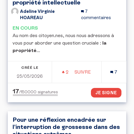
propriété intellectuelle
Adeline Virginie
7
HOAREAU
commentaires
EN COURS
Au nom des citoyen.nes, nous nous adressons à
vous pour aborder une question cruciale :
la
propriété
...
CRÉÉ LE
2
2 ABONNÉS
SUIVRE
7
25/05/2026
POUR UNE CONVENTION 
17
/150000
signatures
JE SIGNE
Pour une réflexion encadrée sur
l’interruption de grossesse dans des
situations extrêmes