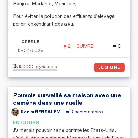
Bonjour Madame, Monsieur,
Pour éviter la pollution des effluents d’élevage
porcin engendrant des algu...
CRÉÉ LE
2
2 ABONNÉS
SUIVRE
0
15/04/2026
GESTION DES EFFLUENT
3
/150000
signatures
JE SIGNE
Pouvoir surveillé sa maison avec une
caméra dans une ruelle
Karim BENSALEM
0 commentaire
EN COURS
J’aimerais pouvoir faire comme les États-Unis,
c’est-à-dire que chaque Maison a le droit de filmer