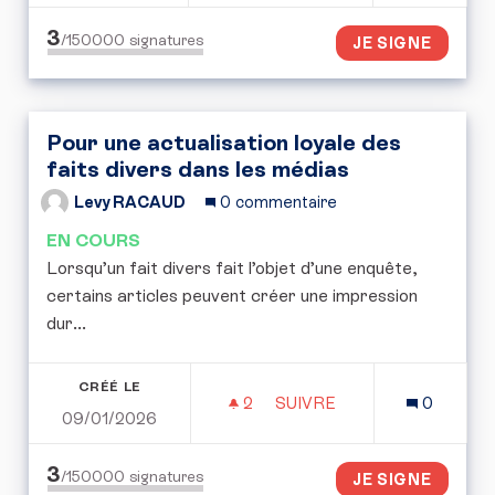
3
/150000
signatures
JE SIGNE
Pour une actualisation loyale des
faits divers dans les médias
Levy RACAUD
0 commentaire
EN COURS
Lorsqu’un fait divers fait l’objet d’une enquête,
certains articles peuvent créer une impression
dur...
CRÉÉ LE
2
2 ABONNÉS
SUIVRE
0
09/01/2026
POUR UNE ACTUALISATIO
3
/150000
signatures
JE SIGNE