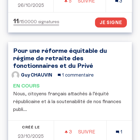
5
5 ABONNÉS
SUIVRE
3
26/10/2025
SAUVONS LE LAGON DE 
11
/150000
signatures
JE SIGNE
Pour une réforme équitable du
régime de retraite des
fonctionnaires et du Privé
Guy CHAUVIN
1 commentaire
EN COURS
Nous, citoyens français attachés à l’équité
républicaine et à la soutenabilité de nos finances
publi...
CRÉÉ LE
3
3 ABONNÉS
SUIVRE
1
23/10/2025
POUR UNE RÉFORME ÉQUI