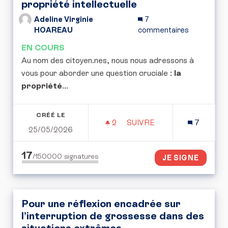
propriété intellectuelle
Adeline Virginie
7
HOAREAU
commentaires
EN COURS
Au nom des citoyen.nes, nous nous adressons à
vous pour aborder une question cruciale :
la
propriété
...
CRÉÉ LE
2
2 ABONNÉS
SUIVRE
7
25/05/2026
POUR UNE CONVENTION 
17
/150000
signatures
JE SIGNE
Pour une réflexion encadrée sur
l’interruption de grossesse dans des
situations extrêmes