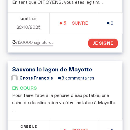
En tant que CITOYENS, vous êtes légitim...
CRÉÉ LE
5
5 ABONNÉS
SUIVRE
0
22/10/2025
PLAIDOYER AUPRÈS DES 
3
/150000
signatures
JE SIGNE
Sauvons le lagon de Mayotte
Gross François
3 commentaires
EN COURS
Pour faire face à la pénurie d'eau potable, une
usine de désalinisation va être installée à Mayotte
...
CRÉÉ LE