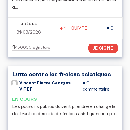
d...
CRÉÉ LE
1
1 ABONNÉ
SUIVRE
0
31/03/2026
POUVOIR SURVEILLÉ SA 
1
/150000
signature
JE SIGNE
Lutte contre les frelons asiatiques
Vincent Pierre Georges
0
VIRET
commentaire
EN COURS
Les pouvoirs publics doivent prendre en charge la
destruction des nids de frelons asiatiques compte
...