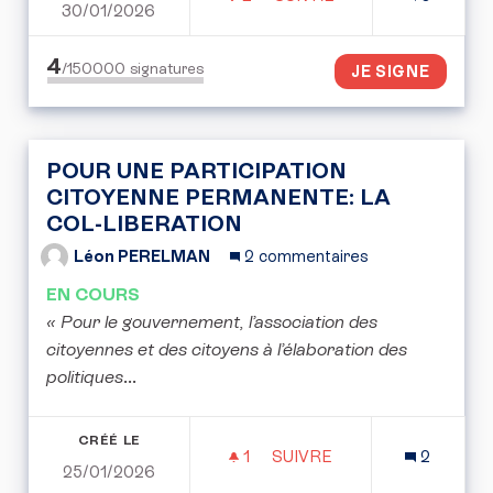
30/01/2026
POUR UN ENSEIGNEMENT
4
/150000
signatures
JE SIGNE
POUR UNE PARTICIPATION
CITOYENNE PERMANENTE: LA
COL-LIBERATION
Léon PERELMAN
2 commentaires
EN COURS
« Pour le gouvernement, l’association des
citoyennes et des citoyens à l’élaboration des
politiques
...
CRÉÉ LE
1
1 ABONNÉ
SUIVRE
2
25/01/2026
POUR UNE PARTICIPATIO