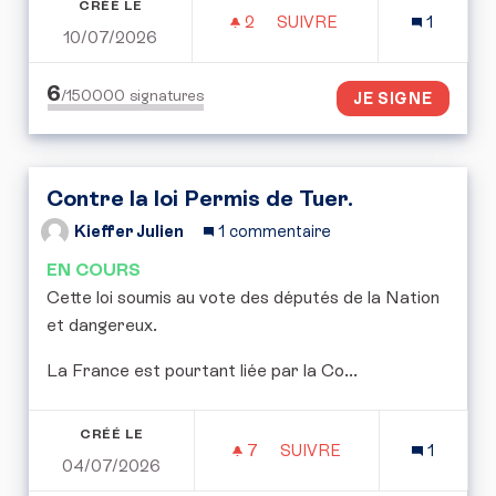
CRÉÉ LE
2
2 ABONNÉS
SUIVRE
1
10/07/2026
POUR UNE RÉPUBLIQUE 
6
/150000
signatures
JE SIGNE
Contre la loi Permis de Tuer.
Kieffer Julien
1 commentaire
EN COURS
Cette loi soumis au vote des députés de la Nation
et dangereux.
La France est pourtant liée par la Co...
CRÉÉ LE
7
7 ABONNÉS
SUIVRE
1
04/07/2026
CONTRE LA LOI PERMIS 