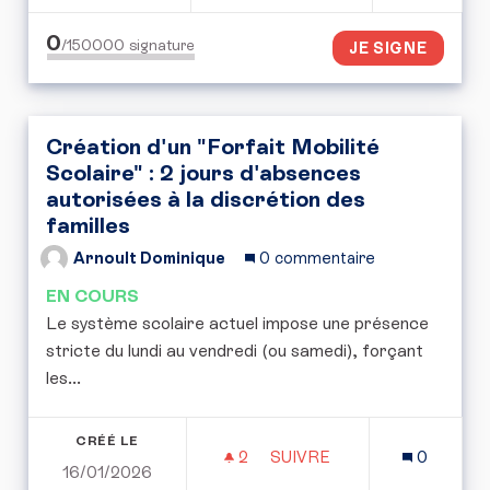
0
/150000
signature
JE SIGNE
Création d'un "Forfait Mobilité
Scolaire" : 2 jours d'absences
autorisées à la discrétion des
familles
Arnoult Dominique
0 commentaire
EN COURS
Le système scolaire actuel impose une présence
stricte du lundi au vendredi (ou samedi), forçant
les...
CRÉÉ LE
2
2 ABONNÉS
SUIVRE
0
16/01/2026
CRÉATION D'UN "FORFAIT