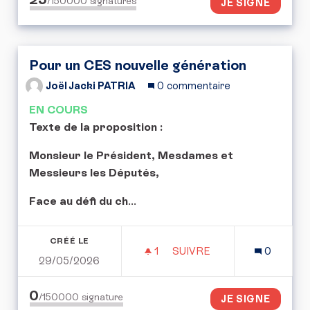
/150000
signatures
JE SIGNE
Pour un CES nouvelle génération
Joël Jacki PATRIA
0 commentaire
EN COURS
Texte de la proposition :
Monsieur le Président, Mesdames et
Messieurs les Députés,
Face au défi du ch
...
CRÉÉ LE
1
1 ABONNÉ
SUIVRE
0
29/05/2026
POUR UN CES NOUVELLE
0
/150000
signature
JE SIGNE