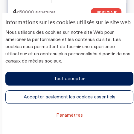
4
/150000
signatures
JE SIGNE
Informations sur les cookies utilisés sur le site web
Nous utilisons des cookies sur notre site Web pour
Droit au deuil pour tous les couples:
améliorer la performance et les contenus du site. Les
congé décès des beaux‑parents
cookies nous permettent de fournir une expérience
reconnu aux concubins.
utilisateur et un contenu plus personnalisés à partir de nos
canaux de médias sociaux.
Puthier Thomas
0 commentaire
EN COURS
Tout accepter
Objectif: inclure explicitement les parents du
concubin dans la liste ouvrant droit au congé
décès, ...
Accepter seulement les cookies essentiels
CRÉÉ LE
Paramètres
3
3 ABONNÉS
SUIVRE
0
09/10/2025
DROIT AU DEUIL POUR 