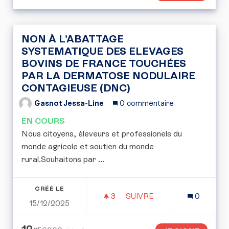
NON À L’ABATTAGE
SYSTEMATIQUE DES ELEVAGES
BOVINS DE FRANCE TOUCHÉES
PAR LA DERMATOSE NODULAIRE
CONTAGIEUSE (DNC)
Gasnot Jessa-Line
0 commentaire
EN COURS
Nous citoyens, éleveurs et professionels du
monde agricole et soutien du monde
rural.Souhaitons par ...
CRÉÉ LE
3
3 ABONNÉS
SUIVRE
0
15/12/2025
NON À L’ABATTAGE SYST