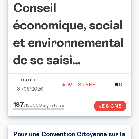
Conseil
économique, social
et environnemental
de se saisi...
CRÉÉ LE
32
32 ABONNÉS
SUIVRE
6
31/05/2026
L'APPEL POUR LE DROIT 
187
/150000
signatures
JE SIGNE
Pour une Convention Citoyenne sur la