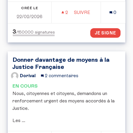
CRÉÉ LE
2
2 ABONNÉS
SUIVRE
0
22/02/2026
PÉTITION POUR UN STAT
3
/150000
signatures
JE SIGNE
Donner davantage de moyens à la
Justice Française
Dorival
2 commentaires
EN COURS
Nous, citoyennes et citoyens, demandons un
renforcement urgent des moyens accordés à la
Justice.
Les ...