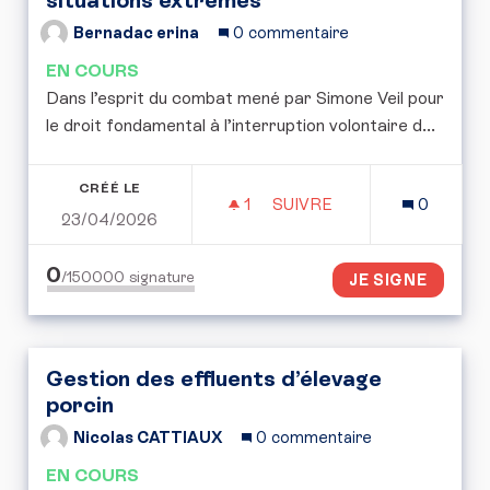
Bernadac erina
0 commentaire
EN COURS
Dans l’esprit du combat mené par Simone Veil pour
le droit fondamental à l’interruption volontaire d...
CRÉÉ LE
1
1 ABONNÉ
SUIVRE
0
23/04/2026
POUR UNE RÉFLEXION E
0
/150000
signature
JE SIGNE
Gestion des effluents d’élevage
porcin
Nicolas CATTIAUX
0 commentaire
EN COURS