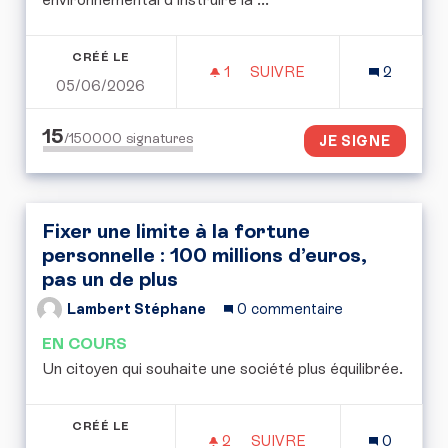
CRÉÉ LE
1
1 ABONNÉ
SUIVRE
2
05/06/2026
LE TEMPS RETROUVÉ CO
15
/150000
signatures
JE SIGNE
Fixer une limite à la fortune
personnelle : 100 millions d’euros,
pas un de plus
Lambert Stéphane
0 commentaire
EN COURS
Un citoyen qui souhaite une société plus équilibrée.
CRÉÉ LE
2
2 ABONNÉS
SUIVRE
0