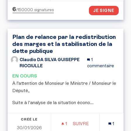
6
/150000
signatures
JE SIGNE
Plan de relance par la redistribution
des marges et la stabilisation de la
dette publique
Claudio DA SILVA GUISEPPE
1
RICCIULLE
commentaire
EN COURS
​À l’attention de Monsieur le Ministre / Monsieur le
Député,
​Suite à l'analyse de la situation écono...
CRÉÉ LE
1
1 ABONNÉ
SUIVRE
1
30/01/2026
PLAN DE RELANCE PAR L