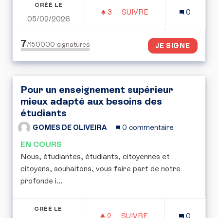
CRÉÉ LE
3
3 ABONNÉS
SUIVRE
0
05/02/2026
POUR L’EXPÉRIMENTATI
7
/150000
signatures
JE SIGNE
Pour un enseignement supérieur
mieux adapté aux besoins des
étudiants
GOMES DE OLIVEIRA
0 commentaire
EN COURS
Nous, étudiantes, étudiants, citoyennes et
citoyens, souhaitons, vous faire part de notre
profonde i...
CRÉÉ LE
2
2 ABONNÉS
SUIVRE
0