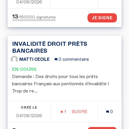
04/06/2026
FIXER UNE LIMITE À LA 
13
/150000
signatures
JE SIGNE
INVALIDITÉ DROIT PRÈTS
BANCAIRES
MATTI CECILE
0 commentaire
EN COURS
Demande : Des droits pour tous les prêts
bancaires Français aux pentionnés d'invalidité !
Trop de re...
CRÉÉ LE
1
1 ABONNÉ
SUIVRE
0
04/06/2026
INVALIDITÉ DROIT PRÈT