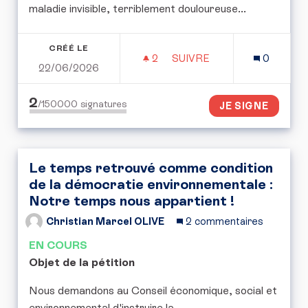
maladie invisible, terriblement douloureuse...
CRÉÉ LE
2
2 ABONNÉS
SUIVRE
0
22/06/2026
PERMETTRE LA PRISE EN
2
/150000
signatures
JE SIGNE
Le temps retrouvé comme condition
de la démocratie environnementale :
Notre temps nous appartient !
Christian Marcel OLIVE
2 commentaires
EN COURS
Objet de la pétition
Nous demandons au Conseil économique, social et
environnemental d'instruire la ...