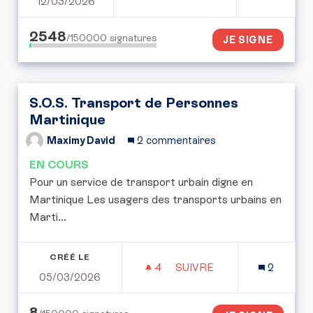
12/03/2026
POUR UNE CONVENTION CI
2548
/150000
signatures
JE SIGNE
S.O.S. Transport de Personnes
Martinique
Maximy David
2 commentaires
EN COURS
Pour un service de transport urbain digne en
Martinique Les usagers des transports urbains en
Marti...
CRÉÉ LE
4
4 ABONNÉS
SUIVRE
2
05/03/2026
S.O.S. TRANSPORT DE 
8