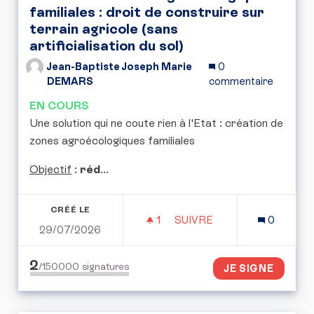
familiales : droit de construire sur
terrain agricole (sans
artificialisation du sol)
Jean-Baptiste Joseph Marie
0
DEMARS
commentaire
EN COURS
Une solution qui ne coute rien à l'Etat : création de
zones agroécologiques familiales
Objectif
:
réd
...
CRÉÉ LE
1
1 ABONNÉ
SUIVRE
0
29/07/2026
CRÉATION DE ZONES AGR
2
/150000
signatures
JE SIGNE