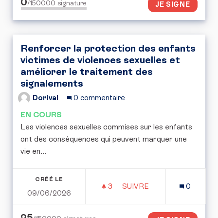
0
/150000
signature
JE SIGNE
Renforcer la protection des enfants
victimes de violences sexuelles et
améliorer le traitement des
signalements
Dorival
0 commentaire
EN COURS
Les violences sexuelles commises sur les enfants
ont des conséquences qui peuvent marquer une
vie en...
CRÉÉ LE
3
3 ABONNÉS
SUIVRE
0
09/06/2026
RENFORCER LA PROTECT
25