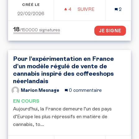
CRÉÉ LE
4
4 ABONNÉS
SUIVRE
2
22/02/2026
DONNER DAVANTAGE DE 
18
/150000
signatures
JE SIGNE
Pour l’expérimentation en France
d’un modèle régulé de vente de
cannabis inspiré des coffeeshops
néerlandais
Marion Mesnage
0 commentaire
EN COURS
Aujourd’hui, la France demeure l’un des pays
d’Europe les plus répressifs en matière de
cannabis, to...