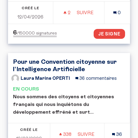
CRÉÉ LE
2
2 ABONNÉS
SUIVRE
0
12/04/2026
LUTTE CONTRE LES FREL
6
/150000
signatures
JE SIGNE
Pour une Convention citoyenne sur
l'Intelligence Artificielle
Laura Marine OPERTI
36 commentaires
EN COURS
Nous sommes des citoyens et citoyennes
français qui nous inquiétons du
développement effréné et surt
...
CRÉÉ LE
338
338 ABONNÉS
SUIVRE
36